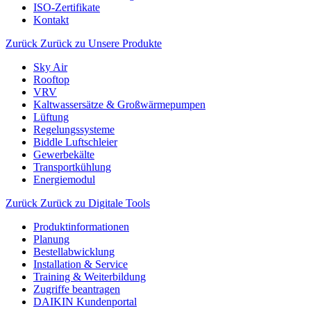
ISO-Zertifikate
Kontakt
Zurück
Zurück zu Unsere Produkte
Sky Air
Rooftop
VRV
Kaltwassersätze & Großwärmepumpen
Lüftung
Regelungssysteme
Biddle Luftschleier
Gewerbekälte
Transportkühlung
Energiemodul
Zurück
Zurück zu Digitale Tools
Produktinformationen
Planung
Bestellabwicklung
Installation & Service
Training & Weiterbildung
Zugriffe beantragen
DAIKIN Kundenportal