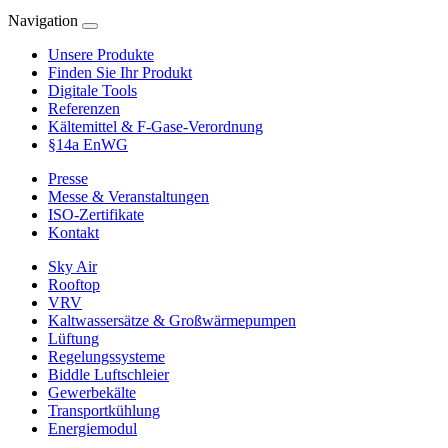
Navigation
Unsere Produkte
Finden Sie Ihr Produkt
Digitale Tools
Referenzen
Kältemittel & F-Gase-Verordnung
§14a EnWG
Presse
Messe & Veranstaltungen
ISO-Zertifikate
Kontakt
Sky Air
Rooftop
VRV
Kaltwassersätze & Großwärmepumpen
Lüftung
Regelungssysteme
Biddle Luftschleier
Gewerbekälte
Transportkühlung
Energiemodul