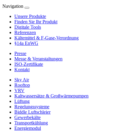
Navigation
Unsere Produkte
Finden Sie Ihr Produkt
Digitale Tools
Referenzen
Kältemittel & F-Gase-Verordnung
§14a EnWG
Presse
Messe & Veranstaltungen
ISO-Zertifikate
Kontakt
Sky Air
Rooftop
VRV
Kaltwassersätze & Großwärmepumpen
Lüftung
Regelungssysteme
Biddle Luftschleier
Gewerbekälte
Transportkühlung
Energiemodul