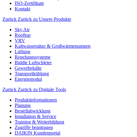
ISO-Zertifikate
Kontakt
Zurück
Zurück zu Unsere Produkte
Sky Air
Rooftop
VRV
Kaltwassersätze & Großwärmepumpen
Lüftung
Regelungssysteme
Biddle Luftschleier
Gewerbekälte
Transportkühlung
Energiemodul
Zurück
Zurück zu Digitale Tools
Produktinformationen
Planung
Bestellabwicklung
Installation & Service
Training & Weiterbildung
Zugriffe beantragen
DAIKIN Kundenportal