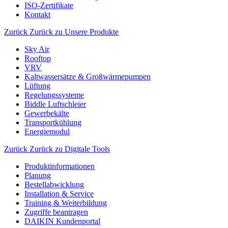
ISO-Zertifikate
Kontakt
Zurück
Zurück zu Unsere Produkte
Sky Air
Rooftop
VRV
Kaltwassersätze & Großwärmepumpen
Lüftung
Regelungssysteme
Biddle Luftschleier
Gewerbekälte
Transportkühlung
Energiemodul
Zurück
Zurück zu Digitale Tools
Produktinformationen
Planung
Bestellabwicklung
Installation & Service
Training & Weiterbildung
Zugriffe beantragen
DAIKIN Kundenportal