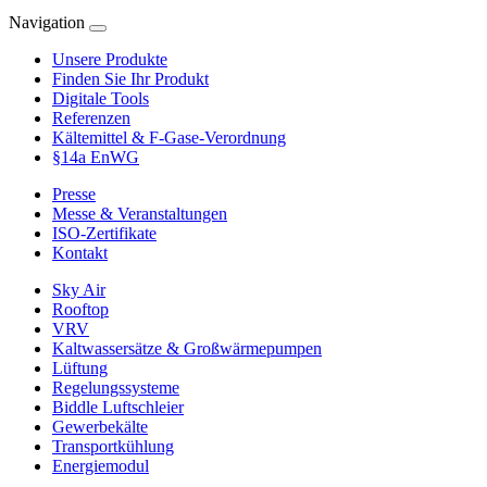
Navigation
Unsere Produkte
Finden Sie Ihr Produkt
Digitale Tools
Referenzen
Kältemittel & F-Gase-Verordnung
§14a EnWG
Presse
Messe & Veranstaltungen
ISO-Zertifikate
Kontakt
Sky Air
Rooftop
VRV
Kaltwassersätze & Großwärmepumpen
Lüftung
Regelungssysteme
Biddle Luftschleier
Gewerbekälte
Transportkühlung
Energiemodul