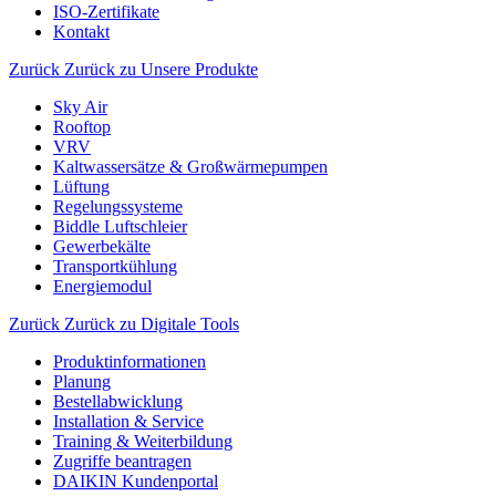
ISO-Zertifikate
Kontakt
Zurück
Zurück zu Unsere Produkte
Sky Air
Rooftop
VRV
Kaltwassersätze & Großwärmepumpen
Lüftung
Regelungssysteme
Biddle Luftschleier
Gewerbekälte
Transportkühlung
Energiemodul
Zurück
Zurück zu Digitale Tools
Produktinformationen
Planung
Bestellabwicklung
Installation & Service
Training & Weiterbildung
Zugriffe beantragen
DAIKIN Kundenportal