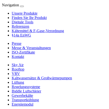
Navigation
Unsere Produkte
Finden Sie Ihr Produkt
Digitale Tools
Referenzen
Kältemittel & F-Gase-Verordnung
§14a EnWG
Presse
Messe & Veranstaltungen
ISO-Zertifikate
Kontakt
Sky Air
Rooftop
VRV
Kaltwassersätze & Großwärmepumpen
Lüftung
Regelungssysteme
Biddle Luftschleier
Gewerbekälte
Transportkühlung
Energiemodul