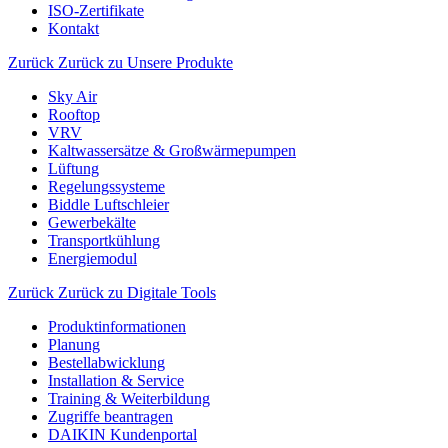
ISO-Zertifikate
Kontakt
Zurück
Zurück zu Unsere Produkte
Sky Air
Rooftop
VRV
Kaltwassersätze & Großwärmepumpen
Lüftung
Regelungssysteme
Biddle Luftschleier
Gewerbekälte
Transportkühlung
Energiemodul
Zurück
Zurück zu Digitale Tools
Produktinformationen
Planung
Bestellabwicklung
Installation & Service
Training & Weiterbildung
Zugriffe beantragen
DAIKIN Kundenportal