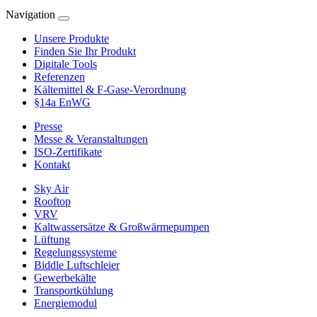
Navigation
Unsere Produkte
Finden Sie Ihr Produkt
Digitale Tools
Referenzen
Kältemittel & F-Gase-Verordnung
§14a EnWG
Presse
Messe & Veranstaltungen
ISO-Zertifikate
Kontakt
Sky Air
Rooftop
VRV
Kaltwassersätze & Großwärmepumpen
Lüftung
Regelungssysteme
Biddle Luftschleier
Gewerbekälte
Transportkühlung
Energiemodul