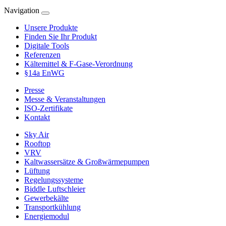
Navigation
Unsere Produkte
Finden Sie Ihr Produkt
Digitale Tools
Referenzen
Kältemittel & F-Gase-Verordnung
§14a EnWG
Presse
Messe & Veranstaltungen
ISO-Zertifikate
Kontakt
Sky Air
Rooftop
VRV
Kaltwassersätze & Großwärmepumpen
Lüftung
Regelungssysteme
Biddle Luftschleier
Gewerbekälte
Transportkühlung
Energiemodul