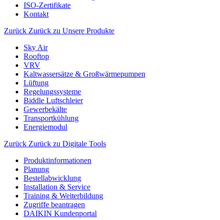
ISO-Zertifikate
Kontakt
Zurück
Zurück zu Unsere Produkte
Sky Air
Rooftop
VRV
Kaltwassersätze & Großwärmepumpen
Lüftung
Regelungssysteme
Biddle Luftschleier
Gewerbekälte
Transportkühlung
Energiemodul
Zurück
Zurück zu Digitale Tools
Produktinformationen
Planung
Bestellabwicklung
Installation & Service
Training & Weiterbildung
Zugriffe beantragen
DAIKIN Kundenportal