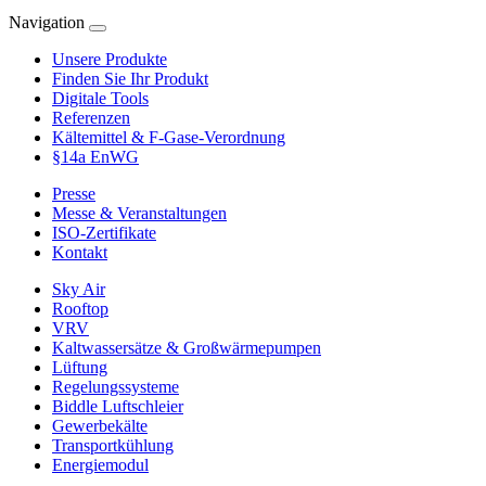
Navigation
Unsere Produkte
Finden Sie Ihr Produkt
Digitale Tools
Referenzen
Kältemittel & F-Gase-Verordnung
§14a EnWG
Presse
Messe & Veranstaltungen
ISO-Zertifikate
Kontakt
Sky Air
Rooftop
VRV
Kaltwassersätze & Großwärmepumpen
Lüftung
Regelungssysteme
Biddle Luftschleier
Gewerbekälte
Transportkühlung
Energiemodul