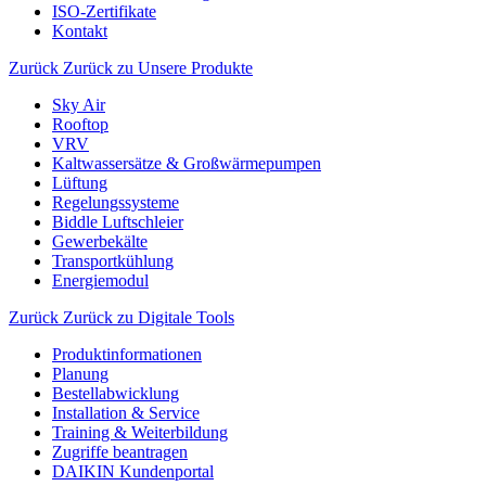
ISO-Zertifikate
Kontakt
Zurück
Zurück zu Unsere Produkte
Sky Air
Rooftop
VRV
Kaltwassersätze & Großwärmepumpen
Lüftung
Regelungssysteme
Biddle Luftschleier
Gewerbekälte
Transportkühlung
Energiemodul
Zurück
Zurück zu Digitale Tools
Produktinformationen
Planung
Bestellabwicklung
Installation & Service
Training & Weiterbildung
Zugriffe beantragen
DAIKIN Kundenportal