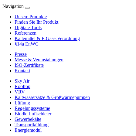
Navigation
Unsere Produkte
Finden Sie Ihr Produkt
Digitale Tools
Referenzen
Kältemittel & F-Gase-Verordnung
§14a EnWG
Presse
Messe & Veranstaltungen
ISO-Zertifikate
Kontakt
Sky Air
Rooftop
VRV
Kaltwassersätze & Großwärmepumpen
Lüftung
Regelungssysteme
Biddle Luftschleier
Gewerbekälte
Transportkühlung
Energiemodul