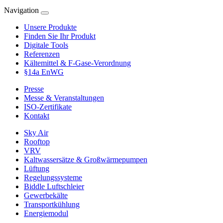
Navigation
Unsere Produkte
Finden Sie Ihr Produkt
Digitale Tools
Referenzen
Kältemittel & F-Gase-Verordnung
§14a EnWG
Presse
Messe & Veranstaltungen
ISO-Zertifikate
Kontakt
Sky Air
Rooftop
VRV
Kaltwassersätze & Großwärmepumpen
Lüftung
Regelungssysteme
Biddle Luftschleier
Gewerbekälte
Transportkühlung
Energiemodul