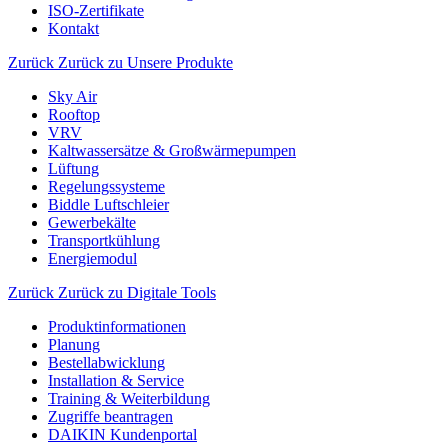
ISO-Zertifikate
Kontakt
Zurück
Zurück zu Unsere Produkte
Sky Air
Rooftop
VRV
Kaltwassersätze & Großwärmepumpen
Lüftung
Regelungssysteme
Biddle Luftschleier
Gewerbekälte
Transportkühlung
Energiemodul
Zurück
Zurück zu Digitale Tools
Produktinformationen
Planung
Bestellabwicklung
Installation & Service
Training & Weiterbildung
Zugriffe beantragen
DAIKIN Kundenportal