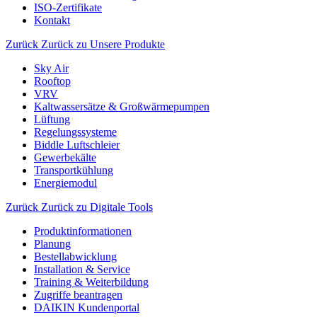
ISO-Zertifikate
Kontakt
Zurück
Zurück zu Unsere Produkte
Sky Air
Rooftop
VRV
Kaltwassersätze & Großwärmepumpen
Lüftung
Regelungssysteme
Biddle Luftschleier
Gewerbekälte
Transportkühlung
Energiemodul
Zurück
Zurück zu Digitale Tools
Produktinformationen
Planung
Bestellabwicklung
Installation & Service
Training & Weiterbildung
Zugriffe beantragen
DAIKIN Kundenportal