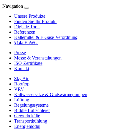
Navigation
Unsere Produkte
Finden Sie Ihr Produkt
Digitale Tools
Referenzen
Kältemittel & F-Gase-Verordnung
§14a EnWG
Presse
Messe & Veranstaltungen
ISO-Zertifikate
Kontakt
Sky Air
Rooftop
VRV
Kaltwassersätze & Großwärmepumpen
Lüftung
Regelungssysteme
Biddle Luftschleier
Gewerbekälte
Transportkühlung
Energiemodul