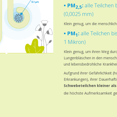
• PM
:
alle Teilchen 
2,5
(0,0025 mm)
Klein genug, um die menschlic
• PM
:
alle Teilchen b
1
1 Mikron)
Klein genug, um ihren Weg dur
Lungenbläschen in den mensch
und lebensbedrohliche Krankhe
Aufgrund ihrer Gefährlichkeit (h
Erkrankungen), ihrer Dauerhafti
Schwebeteilchen kleiner als
die höchste Aufmerksamkeit g