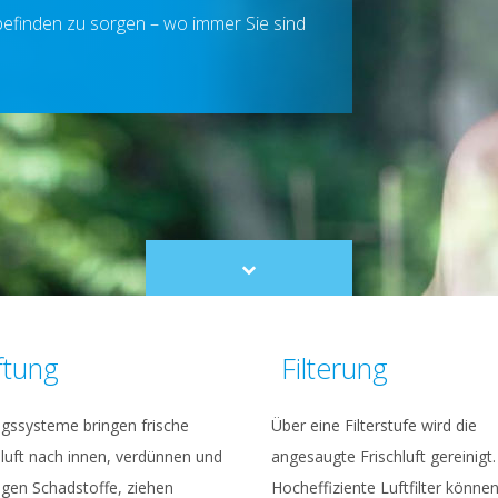
hlbefinden zu sorgen – wo immer Sie sind
Scroll
to
content
ftung
Filterung
gssysteme bringen frische
Über eine Filterstufe wird die
luft nach innen, verdünnen und
angesaugte Frischluft gereinigt.
igen Schadstoffe, ziehen
Hocheffiziente Luftfilter könne