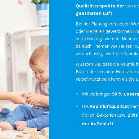
Qualitätsaspekte der
von de
geatmeten Luft
.
Bei der Planung von neuen Wo
oder kleineren gewerblichen Ei
berücksichtigt werden. Neben d
da auch Themen wie Heizen, Kü
vernachlässigt wird: die Raumluf
Wussten Sie, dass die Raumluft
Büro oder in einem Hotelzimmer,
verschmutzt sein kann als die 
Wir verbringen
90 % unsere
Die
Raumluftqualität
kann
Pollen, Bakterien usw.
2 bis
der Außenluft
.