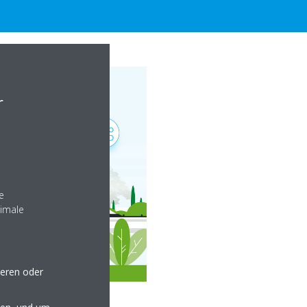
r
e
nimale
seren oder