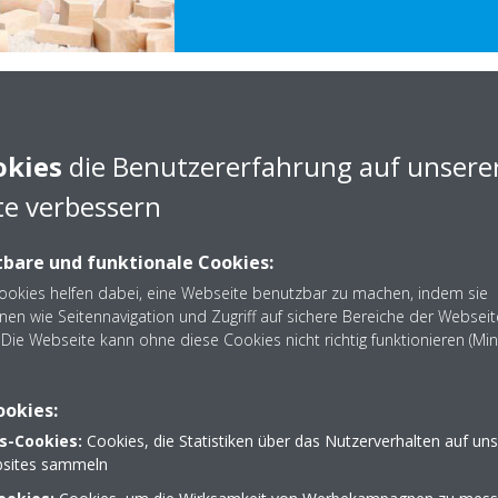
d Schwebstoffe
okies
die Benutzererfahrung auf unsere
e verbessern
imaanlage, Lüftung,
bare und funktionale Cookies:
 wie Pollen, Sporen,
Cookies helfen dabei, eine Webseite benutzbar zu machen, indem sie
 und Keime aus der Luft
nen wie Seitennavigation und Zugriff auf sichere Bereiche der Webseit
Die Webseite kann ohne diese Cookies nicht richtig funktionieren (Mi
el sind, desto gefährlicher sind
r werden Schwebstoffe nach
ookies:
s-Cookies:
Cookies, die Statistiken über das Nutzerverhalten auf un
sites sammeln