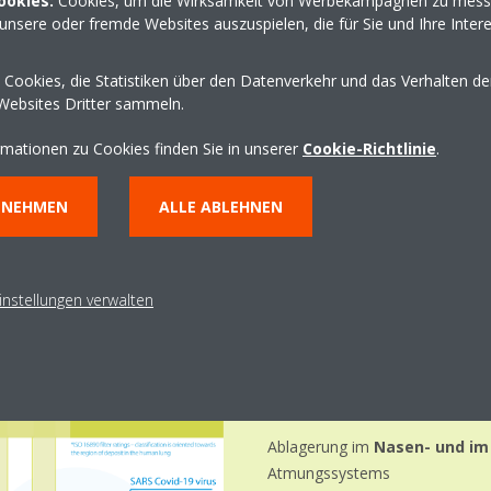
ookies:
Cookies, um die Wirksamkeit von Werbekampagnen zu mess
unsere oder fremde Websites auszuspielen, die für Sie und Ihre Inter
Cookies, die Statistiken über den Datenverkehr und das Verhalten d
Websites Dritter sammeln.
rmationen zu Cookies finden Sie in unserer
Cookie-Richtlinie
.
Schwebstoffe 
NNEHMEN
ALLE ABLEHNEN
Ablagerung im
Körper
instellungen verwalten
Je leichter und kleiner die 
länger verbleiben sie in der 
• PM
:
alle Teilchen 
10
Ablagerung im
Nasen- und i
Atmungssystems