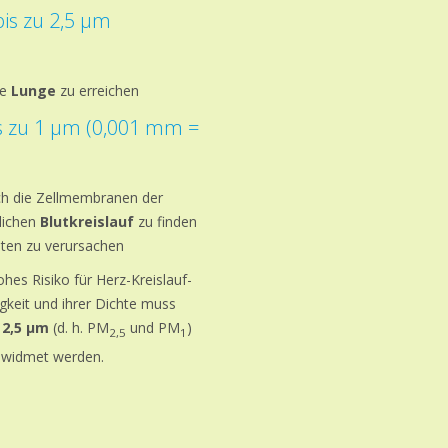
bis zu 2,5 µm
he
Lunge
zu erreichen
is zu 1 µm (0,001 mm =
ch die Zellmembranen der
lichen
Blutkreislauf
zu finden
iten zu verursachen
ohes Risiko für Herz-Kreislauf-
gkeit und ihrer Dichte muss
 2,5 μm
(d. h. PM
und PM
)
2,5
1
ewidmet werden.