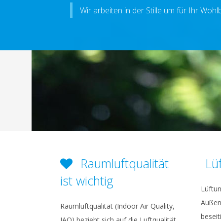
Wir arbeiten in der Stille um für Ihr Wo
Raumluftqualität
Lü
ist wichtig
Lüftun
Außen
Raumluftqualität (Indoor Air Quality,
beseit
IAQ) bezieht sich auf die Luftqualität