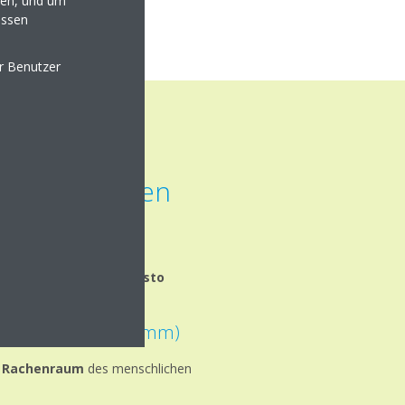
en, und um
essen
er Benutzer
und ihre
 menschlichen
Schwebstoffpartikel, desto
Luft
bis zu 10 µm (0,01 mm)
m Rachenraum
des menschlichen