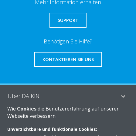
Mehr Information erhalten
SUPPORT
Benötigen Sie Hilfe?
KONTAKTIEREN SIE UNS
Über DAIKIN
Wie
Cookies
die Benutzererfahrung auf unserer
Webseite verbessern
Anwendungsbereiche
Unverzichtbare und funktionale Cookies: