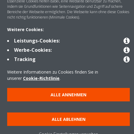
Essenzielle Cookies helfen dabei, eine Webseite benutzbar zu machen,
Kontakt
indem sie Grundfunktionen wie Seitennavigation und Zugriff auf sichere
Bereiche der Webseite ermöglichen. Die Webseite kann ohne diese Cookies
nicht richtig funktionieren (Minimale Cookies).
Produkte
Weitere Cookies:
Leistungs-Cookies:
Werbe-Cookies:
Copyright © Daikin
Tracking
Impressum
Hinweis zu Cookies
Datenschutzrichtlinie
Unternehmensethik
Data Act
Weitere Informationen zu Cookies finden Sie in
unserer
Cookie-Richtlinie
.
ALLE ANNEHMEN
ALLE ABLEHNEN