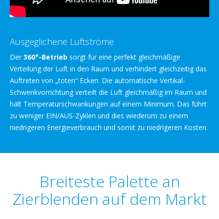
Ausgeglichene Luftströme
Der
360°-Betrieb
sorgt für eine perfekt gleichmäßige
Verteilung der Luft in den Raum und verhindert gleichzeitig das
Auftreten von „toten“ Ecken. Die automatische Vertikal-
Schwenkvorrichtung verteilt die Luft gleichmäßig im Raum und
hält Temperaturschwankungen auf einem Minimum. Das führt
zu weniger EIN/AUS-Zyklen und dies wiederum zu einem
niedrigeren Energieverbrauch und somit zu niedrigeren Kosten.
Breiteste Palette an
Zierblenden auf dem Markt