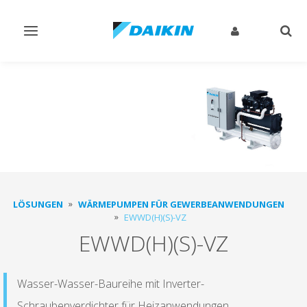
Navigation
Such
ein-/ausschalten
ein-
LÖSUNGEN
WÄRMEPUMPEN FÜR GEWERBEANWENDUNGEN
EWWD(H)(S)-VZ
EWWD(H)(S)-VZ
Wasser-Wasser-Baureihe mit Inverter-
Schraubenverdichter für Heizanwendungen