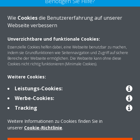
Benötigen Sie Hilfe?
Wie
Cookies
die Benutzererfahrung auf unserer
KONTAKTIEREN SIE UNS
Webseite verbessern
Unverzichtbare und funktionale Cookies:
Essenzielle Cookies helfen dabei, eine Webseite benutzbar zu machen,
indem sie Grundfunktionen wie Seitennavigation und Zugriff auf sichere
Über DAIKIN
Bereiche der Webseite ermöglichen. Die Webseite kann ohne diese
Cookies nicht richtig funktionieren (Minimale Cookies).
Weitere Cookies:
Anwendungsbereiche
Leistungs-Cookies:
Werbe-Cookies:
Kontakt
Tracking
Weitere Informationen zu Cookies finden Sie in
Produkte
unserer
Cookie-Richtlinie
.