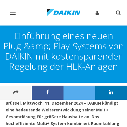
Navigation
Such
ein-/ausschalten
ein-
Einführung eines neuen
Plug-&amp;-Play-Systems von
DAIKIN mit kostensparender
Regelung der HLK-Anlagen
Brüssel, Mittwoch, 11. Dezember 2024 – DAIKIN kündigt
eine bedeutende Weiterentwicklung seiner Multi+
Gesamtlösung für größere Haushalte an.
Das
hocheffiziente Multi+ System kombiniert Raumkühlung