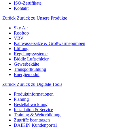
ISO-Zertifikate
Kontakt
Zurück
Zurück zu Unsere Produkte
Sky Air
Rooftop
VRV
Kaltwassersätze & Großwärmepumpen
Lüftung
Regelungssysteme
Biddle Luftschleier
Gewerbekälte
Transportkühlung
Energiemodul
Zurück
Zurück zu Digitale Tools
Produktinformationen
Planung
Bestellabwicklung
Installation & Service
Training & Weiterbildung
Zugriffe beantragen
DAIKIN Kundenportal