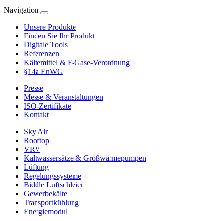
Navigation
Unsere Produkte
Finden Sie Ihr Produkt
Digitale Tools
Referenzen
Kältemittel & F-Gase-Verordnung
§14a EnWG
Presse
Messe & Veranstaltungen
ISO-Zertifikate
Kontakt
Sky Air
Rooftop
VRV
Kaltwassersätze & Großwärmepumpen
Lüftung
Regelungssysteme
Biddle Luftschleier
Gewerbekälte
Transportkühlung
Energiemodul