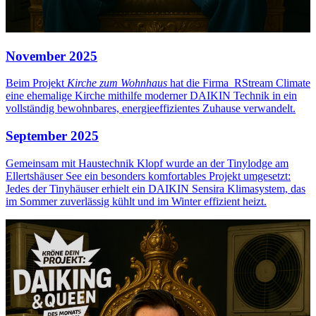
November 2025
Beim Projekt
Kirche zum Wohnhaus
hat die Firma RStream Climate
eine ehemalige Kirche mithilfe moderner DAIKIN Technik in ein
vollständig bewohnbares, energieeffizientes Zuhause verwandelt.
September 2025
Gemeinsam mit Haustechnik Klopf wurde an der Tinylodge am
Ellertshäuser See ein besonders komfortables Projekt umgesetzt:
Jedes der Tinyhäuser erhielt ein DAIKIN Sensira Klimasystem, das
im Sommer zuverlässig kühlt und im Winter effizient heizt.