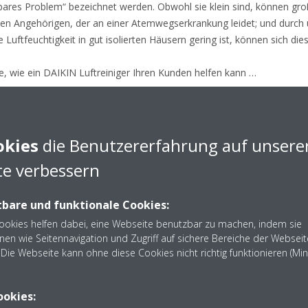
htbares Problem“ bezeichnet werden. Obwohl sie klein sind, können gr
en Angehörigen, der an einer Atemwegserkrankung leidet; und durch
 Luftfeuchtigkeit in gut isolierten Häusern gering ist, können sich 
ie, wie ein DAIKIN Luftreiniger Ihren Kunden helfen kann …
ung des elektrostatischen HEPA-Filters
okies
die Benutzererfahrung auf unsere
 99,97 % aller Schadstoffe bis zu einer Partikelgröße von 0,3 μm. Im
ern hat ein elektrostatischer HEPA-Filter von DAIKIN eine größere M
e verbessern
 mit dem Ergebnis einer längeren Lebensdauer und weniger Aufwand be
bare und funktionale Cookies:
Cookies helfen dabei, eine Webseite benutzbar zu machen, indem sie
tive japanische Technologie
nen wie Seitennavigation und Zugriff auf sichere Bereiche der Webseit
Die Webseite kann ohne diese Cookies nicht richtig funktionieren (Mi
lle mit der patentierten DAIKIN Streamer-Technologie ausgestattet, be
idation zersetzt werden. Die einzigartige vertikale Struktur unserer L
und sorgt für optimale Funktionalität.
ookies: