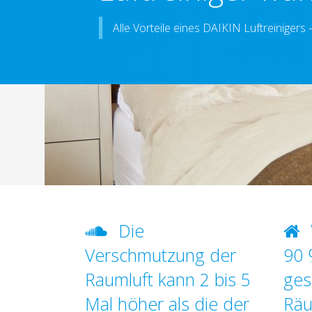
Alle Vorteile eines DAIKIN Luftreinigers
Die
Verschmutzung der
90 
Raumluft kann 2 bis 5
ges
Mal höher als die der
Rä