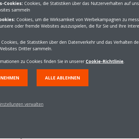
s-Cookies:
Cookies, die Statistiken über das Nutzerverhalten auf un
sites sammeln
 Lösungen für Luftreinigung im Sommer un
ookies:
Cookies, um die Wirksamkeit von Werbekampagnen zu mess
 sowohl im Sommer als auch im Winter zu Problemen mit der Raumluftq
unsere oder fremde Websites auszuspielen, die für Sie und Ihre Inter
nn unter Umständen zu einer schlechten Raumluftqualität führen, da 
eizungen und Hautproblemen. Unsere DAIKIN Luftreiniger mit Befeucht
Cookies, die Statistiken über den Datenverkehr und das Verhalten d
ondern reinigen sie auch, sodass Ihre Kunden saubere, frischere Luft
Websites Dritter sammeln.
 haben und trockene Haut weniger juckt.
rmationen zu Cookies finden Sie in unserer
Cookie-Richtlinie
.
les im Griff!
NNEHMEN
ALLE ABLEHNEN
Z und MCK70Z bieten Konnektivität mit der DAIKIN Onecta App, soda
 alles zur Hand haben. Dank dieser Integration können Ihr Kunden die 
 überwachen und so das ganze Jahr über einen hohen Komfort genie
instellungen verwalten
Produktangebot für Ihre Kunden zu erweitern. DAIKIN bietet nicht nur 