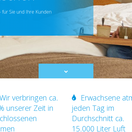
 – für Sie und Ihre Kunden
Scroll
to
content
Wir verbringen ca.
Erwachsene at
% unserer Zeit in
jeden Tag im
chlossenen
Durchschnitt ca.
umen
15.000 Liter Luft