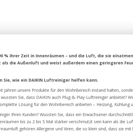
0 % ihrer Zeit in Innenräumen – und die Luft, die sie einatmen,
t als die Außenluft und weist außerdem einen geringeren Feuc
n Sie, wie ein DAIKIN Luftreiniger helfen kann.
seit Jahren unsere Produkte für den Wohnbereich instand halten, sond
wussten Sie, dass DAIKIN auch Plug-&-Play-Luftreiniger anbietet? W
komplette Lösung für den Wohnbereich anbieten – Heizung, Kühlung u
niger Ihren Kunden? Wussten Sie, dass ein Erwachsener durchschnittlic
enräumen bis zu 2 bis 5 Mal stärker verschmutzt sein kann als die Luf
nraumluft gehören Allergene und Viren, die so klein sind, dass sie mi