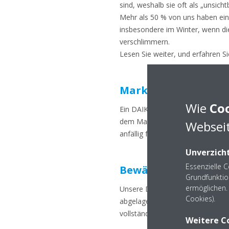
sind, weshalb sie oft als „unsic
Mehr als 50 % von uns haben ein
insbesondere im Winter, wenn die
verschlimmern.
Lesen Sie weiter, und erfahren S
Marktführende Leist
Wie
Co
Ein DAIKIN Luftreiniger entfernt
dem Markt erhältlichen HEPA-Filt
Webseit
anfällig für Verstopfungen ist,
Unverzicht
Essenzielle 
Bewährte und innova
Grundfunktio
ermöglichen. 
Unsere DAIKIN Luftreiniger sind a
Cookies).
abgelagerten Schadstoffe durch Ox
vollständige 4-stufige Filtration 
Weitere C