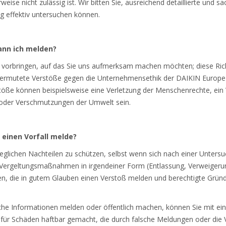
eise nicht zulässig ist. Wir bitten Sie, ausreichend detaillierte und s
g effektiv untersuchen können.
kann ich melden?
 vorbringen, auf das Sie uns aufmerksam machen möchten; diese Richtl
ermutete Verstöße gegen die Unternehmensethik der DAIKIN Europe
öße können beispielsweise eine Verletzung der Menschenrechte, ein
 oder Verschmutzungen der Umwelt sein.
h einen Vorfall melde?
 jeglichen Nachteilen zu schützen, selbst wenn sich nach einer Untersu
e Vergeltungsmaßnahmen in irgendeiner Form (Entlassung, Verweigeru
n, die in gutem Glauben einen Verstoß melden und berechtigte Grün
che Informationen melden oder öffentlich machen, können Sie mit ein
für Schäden haftbar gemacht, die durch falsche Meldungen oder die V