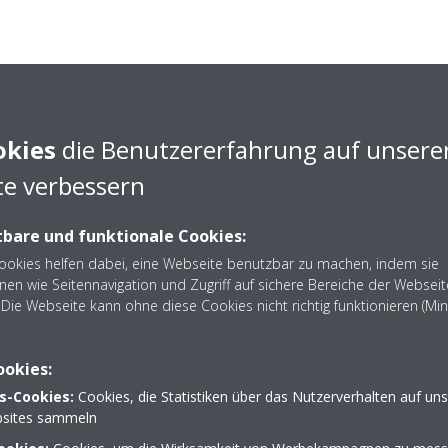
chkeit sicher
ihren Inhalt, die Identität der meldenden Person und anderer Beteilig
r Untersuchung und für die Umsetzung von Maßnahmen im Zusamme
okies
die Benutzererfahrung auf unsere
e verbessern
mationen über Tatsachen oder Bedenken im Rahmen einer Klage oder 
ir legen möglicherweise auch Informationen offen, wenn wir entscheid
bare und funktionale Cookies:
 und/oder wir eine offizielle Beschwerde einreichen werden.
Cookies helfen dabei, eine Webseite benutzbar zu machen, indem sie
ldung auch an die Geschäftsleitung und/oder an unsere externen Berat
nen wie Seitennavigation und Zugriff auf sichere Bereiche der Webseit
Die Webseite kann ohne diese Cookies nicht richtig funktionieren (Mi
ch eine Meldung eingereicht habe?
ookies:
, und sie werden mit der gebotenen Sorgfalt behandelt.
s-Cookies:
Cookies, die Statistiken über das Nutzerverhalten auf un
hung der eingegangenen Meldungen ist der Prüfungsausschuss der DA
sites sammeln
okaler Vertreter. Der Prüfungsausschuss bzw. der örtliche Vertreter lei