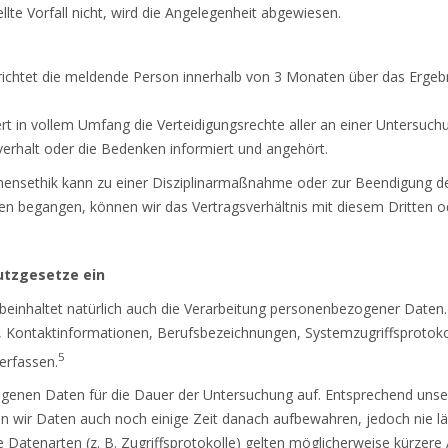
ellte Vorfall nicht, wird die Angelegenheit abgewiesen.
ichtet die meldende Person innerhalb von 3 Monaten über das Ergebn
t in vollem Umfang die Verteidigungsrechte aller an einer Untersuchu
rhalt oder die Bedenken informiert und angehört.
ensethik kann zu einer Disziplinarmaßnahme oder zur Beendigung des
ten begangen, können wir das Vertragsverhältnis mit diesem Dritten 
hutzgesetze ein
einhaltet natürlich auch die Verarbeitung personenbezogener Daten. 
Kontaktinformationen, Berufsbezeichnungen, Systemzugriffsprotokol
5
erfassen.
genen Daten für die Dauer der Untersuchung auf. Entsprechend unse
n wir Daten auch noch einige Zeit danach aufbewahren, jedoch nie lä
 Datenarten (z. B. Zugriffsprotokolle) gelten möglicherweise kürzere