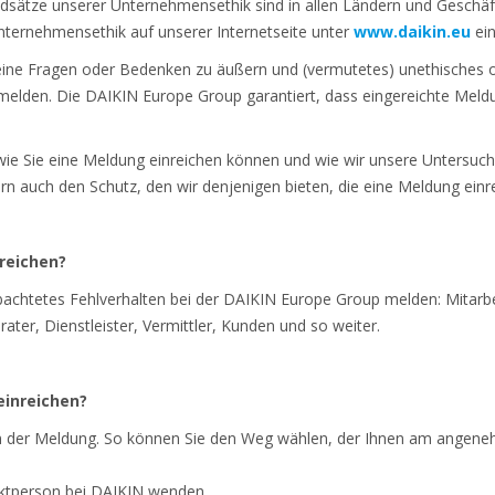
undsätze unserer Unternehmensethik sind in allen Ländern und Geschäft
Unternehmensethik auf unserer Internetseite unter
www.daikin.eu
ein
ine Fragen oder Bedenken zu äußern und (vermutetes) unethisches ode
elden. Die DAIKIN Europe Group garantiert, dass eingereichte Meldu
ir, wie Sie eine Meldung einreichen können und wie wir unsere Untersu
rn auch den Schutz, den wir denjenigen bieten, die eine Meldung einr
reichen?
achtetes Fehlverhalten bei der DAIKIN Europe Group melden: Mitarbe
ater, Dienstleister, Vermittler, Kunden und so weiter.
einreichen?
n der Meldung. So können Sie den Weg wählen, der Ihnen am angeneh
aktperson bei DAIKIN wenden.