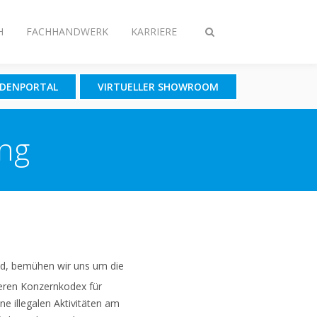
H
FACHHANDWERK
KARRIERE
Suche
ein-/ausschalten
NDENPORTAL
VIRTUELLER SHOWROOM
ing
ind, bemühen wir uns um die
seren Konzernkodex für
e illegalen Aktivitäten am