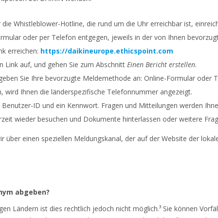
die Whistleblower-Hotline, die rund um die Uhr erreichbar ist, einrei
mular oder per Telefon entgegen, jeweils in der von Ihnen bevorzug
nk erreichen:
https://daikineurope.ethicspoint.com
n Link auf, und gehen Sie zum Abschnitt
Einen Bericht erstellen
.
 geben Sie Ihre bevorzugte Meldemethode an: Online-Formular oder T
 wird Ihnen die länderspezifische Telefonnummer angezeigt.
ne Benutzer-ID und ein Kennwort. Fragen und Mitteilungen werden Ihnen
rzeit wieder besuchen und Dokumente hinterlassen oder weitere Frage
ir über einen speziellen Meldungskanal, der auf der Website der lokal
onym abgeben?
nigen Ländern ist dies rechtlich jedoch nicht möglich.³ Sie können Vo