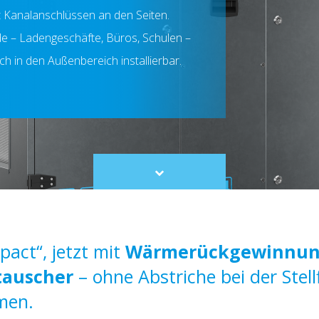
 Kanalanschlüssen an den Seiten.
 – Ladengeschäfte, Büros, Schulen –
ch in den Außenbereich installierbar.
Scroll
to
content
act“, jetzt mit
Wärmerückgewinnung
tauscher
– ohne Abstriche bei der Stellf
men.