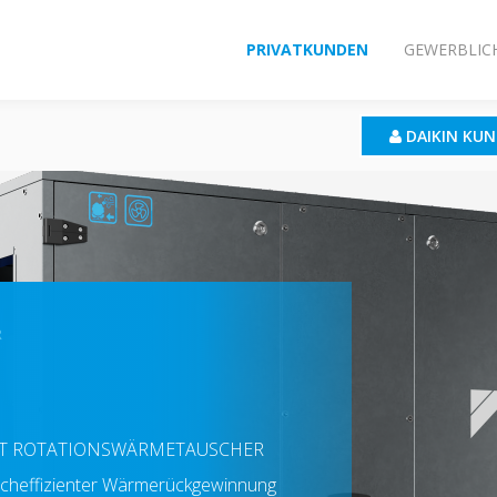
PRIVATKUNDEN
GEWERBLIC
DAIKIN KU
R
T ROTATIONSWÄRMETAUSCHER
hocheffizienter Wärmerückgewinnung