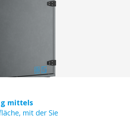
 mittels
läche, mit der Sie