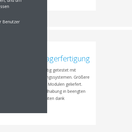
en, und um
essen
er Benutzer
Plug-&-Play, Lagerfertigung
Vorkonfiguriert, werkseitig getestet mit
voreingestellten Regelungssystemen. Größere
Modelle werden in zwei Modulen geliefert.
Das erleichtert die Handhabung in beengten
Räumen. Kurze Lieferzeiten dank
Lagerfertigung.