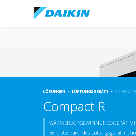
LÖSUNGEN
LÜFTUNGSGERÄTE
COMPACT 
Compact R
WÄRMERÜCKGEWINNUNGSGERÄT MI
Ein platzsparendes Lüftungsgerät mit 