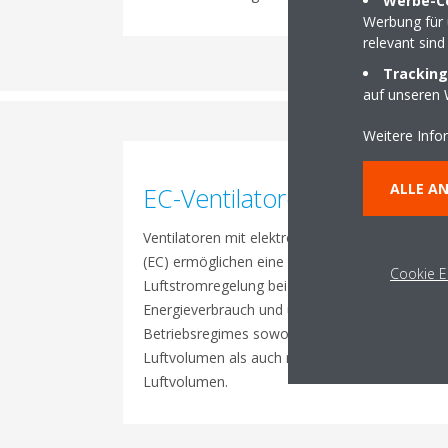
Werbe-C
Werbung für 
relevant sind
Tracking
auf unseren 
Weitere Info
ALLE A
EC-Ventilatoren
Ventilatoren mit elektronischem Kommutator
(EC) ermöglichen eine präzise
Cookie E
Luftstromregelung bei niedrigem
Energieverbrauch und unterstützen
Betriebsregimes sowohl mit variablem
Luftvolumen als auch mit konstantem
Luftvolumen.