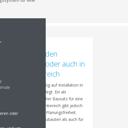
ngssystem für eine
r
Installation in den
Innenbereich oder auch in
den Außenbereich
e
Das Gerät ist serienmäßig auf Installation in
nimale
den Innenbereich ausgelegt. Ein als
Sonderzubehör erhältlicher Bausatz für eine
Installation in den Außenbereich gibt jedoch
für die Aufstellung volle Planungsfreiheit.
seren oder
Geeignet sowohl für Neubauten als auch für
Umrüstvorhaben.