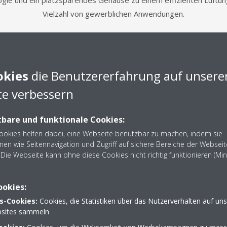
ogie und ein platzsparendes Gehäuse zu einem effizienten Lüftu
Vielzahl von gewerblichen Anwendungen.
okies
die Benutzererfahrung auf unsere
e verbessern
Kompaktes,
platzsparendes Gehäuse
bare und funktionale Cookies:
Sieben vorkonfigurierte Baugrößen mit Nenn-
Cookies helfen dabei, eine Webseite benutzbar zu machen, indem sie
nen wie Seitennavigation und Zugriff auf sichere Bereiche der Webseit
Luftvolumenströmen von 600 bis 5.000 m³/h
Die Webseite kann ohne diese Cookies nicht richtig funktionieren (Mi
(maximal bis zu 6.000 m³/h). Kanalanschlüsse
an den Seiten vereinfachen die Integration in
alle erdenklichen Anlagenkonfigurationen.
ookies:
s-Cookies:
Cookies, die Statistiken über das Nutzerverhalten auf un
sites sammeln