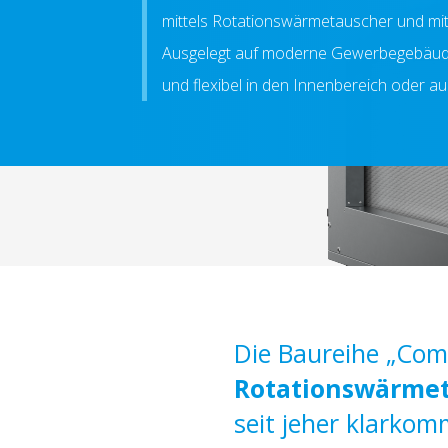
mittels Rotationswärmetauscher und mit
Ausgelegt auf moderne Gewerbegebäude
und flexibel in den Innenbereich oder au
Die Baureihe „Comp
Rotationswärme
seit jeher klarkom