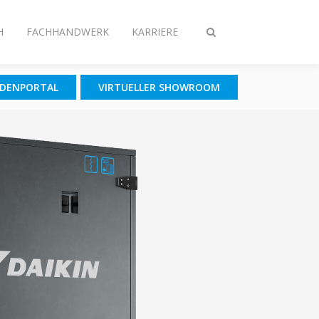
H
FACHHANDWERK
KARRIERE
Suche
ein-/ausschalten
NDENPORTAL
VIRTUELLER SHOWROOM