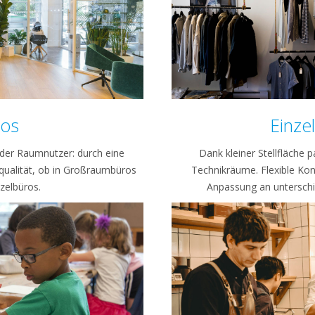
ros
Einze
t der Raumnutzer: durch eine
Dank kleiner Stellfläche 
qualität, ob in Großraumbüros
Technikräume. Flexible Kon
nzelbüros.
Anpassung an untersch