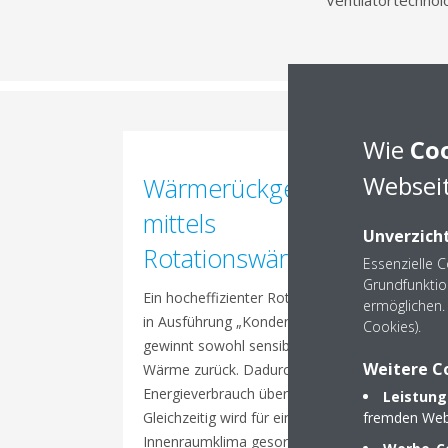
Ventilatortechnol
Wie
Co
Webseit
Wärmerückgewinnung
mittels
Unverzicht
Rotationswärmetauscher
Essenzielle 
Grundfunktio
Ein hocheffizienter Rotationswärmetauscher
ermöglichen. 
in Ausführung „Kondensation“ oder „Sorption“
Cookies).
gewinnt sowohl sensible als auch latente
Weitere C
Wärme zurück. Dadurch sinkt der
Energieverbrauch über das ganze Jahr hinweg.
Leistung
Gleichzeitig wird für ein gleichbleibendes
fremden Web
Innenraumklima gesorgt.