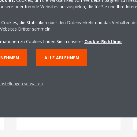
ookies:
Cookies, um die Wirksamkeit von Werbekampagnen zu mess
unsere oder fremde Websites auszuspielen, die für Sie und Ihre Inter
Cookies, die Statistiken über den Datenverkehr und das Verhalten d
Websites Dritter sammeln.
rmationen zu Cookies finden Sie in unserer
Cookie-Richtlinie
.
NNEHMEN
ALLE ABLEHNEN
Integration von DX- und
Wasserwärmetauscher
Kühl- und Heizregister – Wasser oder DX –
instellungen verwalten
sind direkt in das Gerätemodul integriert.
Kompatibel mit dem DAIKIN AHU-DX-Bausatz
für mit R-32 oder mit R-410A betriebene
Systeme, einschließlich VRV.