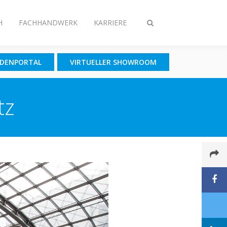
H
FACHHANDWERK
KARRIERE
Suche
ein-/ausschalten
NDENPORTAL
VIRTUELLER SHOWROOM
tz