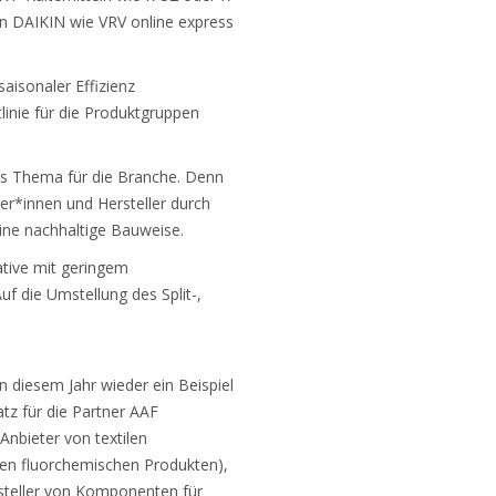
n DAIKIN wie VRV online express
aisonaler Effizienz
linie für die Produktgruppen
ges Thema für die Branche. Denn
uer*innen und Hersteller durch
ine nachhaltige Bauweise.
native mit geringem
f die Umstellung des Split-,
 diesem Jahr wieder ein Beispiel
tz für die Partner AAF
(Anbieter von textilen
gen fluorchemischen Produkten),
rsteller von Komponenten für