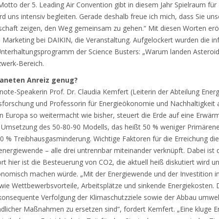
otto der 5. Leading Air Convention gibt in diesem Jahr Spielraum für
d uns intensiv begleiten. Gerade deshalb freue ich mich, dass Sie uns
itschaft zeigen, den Weg gemeinsam zu gehen.“ Mit diesen Worten er
 Marketing bei DAIKIN, die Veranstaltung. Aufgelockert wurden die i
terhaltungsprogramm der Science Busters: „Warum landen Asteroide
werk-Bereich.
Planeten Anreiz genug?
note-Speakerin Prof. Dr. Claudia Kemfert (Leiterin der Abteilung Ene
tsforschung und Professorin für Energieökonomie und Nachhaltigkeit a
 Europa so weitermacht wie bisher, steuert die Erde auf eine Erwärm
 die Umsetzung des 50-80-90 Modells, das heißt 50 % weniger Primäre
 % Treibhausgasminderung. Wichtige Faktoren für die Erreichung dies
nergiewende – alle drei untrennbar miteinander verknüpft. Dabei ist 
rt hier ist die Besteuerung von CO2, die aktuell heiß diskutiert wird un
onomisch machen würde. „Mit der Energiewende und der Investition in
wie Wettbewerbsvorteile, Arbeitsplätze und sinkende Energiekosten. 
 konsequente Verfolgung der Klimaschutzziele sowie der Abbau umwel
licher Maßnahmen zu ersetzen sind“, fordert Kemfert. „Eine kluge En