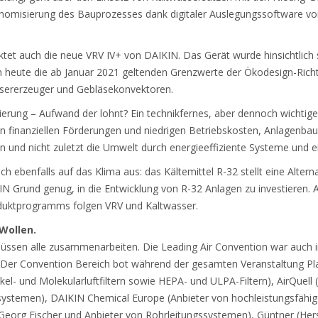
nomisierung des Bauprozesses dank digitaler Auslegungssoftware vo
tet auch die neue VRV IV+ von DAIKIN. Das Gerät wurde hinsichtlich s
on heute die ab Januar 2021 geltenden Grenzwerte der Ökodesign-Richt
ssererzeuger und Gebläsekonvektoren.
ierung – Aufwand der lohnt? Ein technikfernes, aber dennoch wichti
 von finanziellen Förderungen und niedrigen Betriebskosten, Anlagenba
 und nicht zuletzt die Umwelt durch energieeffiziente Systeme und e
ich ebenfalls auf das Klima aus: das Kältemittel R-32 stellt eine Alter
N Grund genug, in die Entwicklung von R-32 Anlagen zu investieren. Au
duktprogramms folgen VRV und Kaltwasser.
Wollen.
ssen alle zusammenarbeiten. Die Leading Air Convention war auch in
. Der Convention Bereich bot während der gesamten Veranstaltung Pla
ikel- und Molekularluftfiltern sowie HEPA- und ULPA-Filtern), AirQuell 
gssystemen), DAIKIN Chemical Europe (Anbieter von hochleistungsfähi
 Georg Fischer und Anbieter von Rohrleitungssystemen), Güntner (He