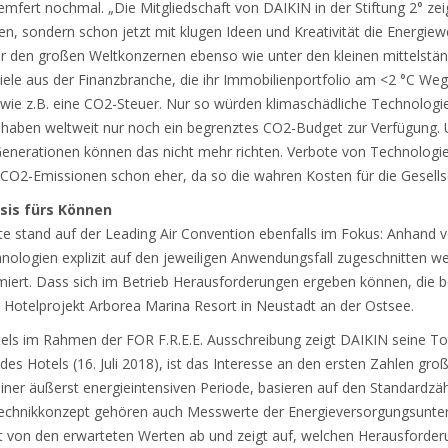
 Kemfert nochmal. „Die Mitgliedschaft von DAIKIN in der Stiftung 2° z
en, sondern schon jetzt mit klugen Ideen und Kreativität die Energiew
ter den großen Weltkonzernen ebenso wie unter den kleinen mittelstä
ele aus der Finanzbranche, die ihr Immobilienportfolio am <2 °C We
en wie z.B. eine CO2-Steuer. Nur so würden klimaschädliche Technolog
 haben weltweit nur noch ein begrenztes CO2-Budget zur Verfügung.
enerationen können das nicht mehr richten. Verbote von Technologien
n CO2-Emissionen schon eher, da so die wahren Kosten für die Gesell
asis fürs Können
 stand auf der Leading Air Convention ebenfalls im Fokus: Anhand ve
hnologien explizit auf den jeweiligen Anwendungsfall zugeschnitten 
iert. Dass sich im Betrieb Herausforderungen ergeben können, die be
 Hotelprojekt Arborea Marina Resort in Neustadt an der Ostsee.
els im Rahmen der FOR F.R.E.E. Ausschreibung zeigt DAIKIN seine To
es Hotels (16. Juli 2018), ist das Interesse an den ersten Zahlen gro
iner äußerst energieintensiven Periode, basieren auf den Standardzä
hnikkonzept gehören auch Messwerte der Energieversorgungsunt
 von den erwarteten Werten ab und zeigt auf, welchen Herausforderung