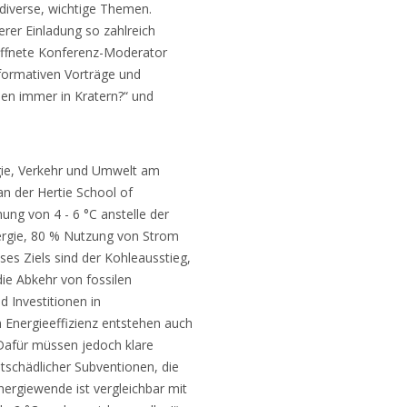
 diverse, wichtige Themen.
erer Einladung so zahlreich
öffnete Konferenz-Moderator
nformativen Vorträge und
n immer in Kratern?“ und
rgie, Verkehr und Umwelt am
n der Hertie School of
ung von 4 - 6 °C anstelle der
nergie, 80 % Nutzung von Strom
es Ziels sind der Kohleausstieg,
die Abkehr von fossilen
d Investitionen in
 Energieeffizienz entstehen auch
Dafür müssen jedoch klare
tschädlicher Subventionen, die
ergiewende ist vergleichbar mit