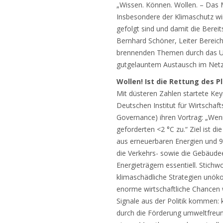
„Wissen. Können. Wollen. – Das M
Insbesondere der Klimaschutz wir
gefolgt sind und damit die Bere
Bernhard Schöner, Leiter Bereich
brennenden Themen durch das Un
gutgelauntem Austausch im Netz
Wollen! Ist die Rettung des 
Mit düsteren Zahlen startete Key
Deutschen Institut für Wirtschaf
Governance) ihren Vortrag: „Wenn
geforderten <2 °C zu.“ Ziel ist
aus erneuerbaren Energien und 90
die Verkehrs- sowie die Gebäudee
Energieträgern essentiell. Stichwo
klimaschädliche Strategien unök
enorme wirtschaftliche Chancen 
Signale aus der Politik kommen:
durch die Förderung umweltfreund