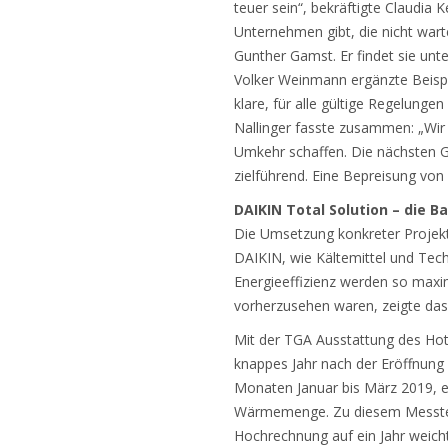
teuer sein“, bekräftigte Claudia
Unternehmen gibt, die nicht wart
Gunther Gamst. Er findet sie un
Volker Weinmann ergänzte Beispi
klare, für alle gültige Regelung
Nallinger fasste zusammen: „Wir
Umkehr schaffen. Die nächsten G
zielführend. Eine Bepreisung vo
DAIKIN Total Solution – die B
Die Umsetzung konkreter Projekte
DAIKIN, wie Kältemittel und Tec
Energieeffizienz werden so maxim
vorherzusehen waren, zeigte das
Mit der TGA Ausstattung des Hot
knappes Jahr nach der Eröffnung d
Monaten Januar bis März 2019, e
Wärmemenge. Zu diesem Messtec
Hochrechnung auf ein Jahr weicht