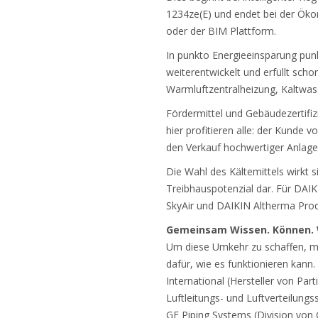
1234ze(E) und endet bei der Öko
oder der BIM Plattform.
In punkto Energieeinsparung punk
weiterentwickelt und erfüllt sch
Warmluftzentralheizung, Kaltwa
Fördermittel und Gebäudezertifiz
hier profitieren alle: der Kunde
den Verkauf hochwertiger Anlagen
Die Wahl des Kältemittels wirkt s
Treibhauspotenzial dar. Für DAIKI
SkyAir und DAIKIN Altherma Pro
Gemeinsam Wissen. Können. 
Um diese Umkehr zu schaffen, mü
dafür, wie es funktionieren kann
International (Hersteller von Part
Luftleitungs- und Luftverteilun
GF Piping Systems (Division von