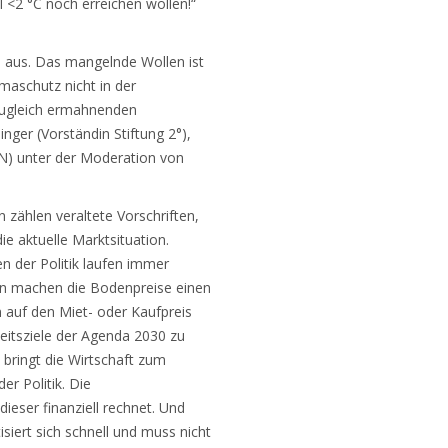
l <2 °C noch erreichen wollen!“
n aus. Das mangelnde Wollen ist
maschutz nicht in der
 zugleich ermahnenden
nger (Vorständin Stiftung 2°),
N) unter der Moderation von
 zählen veraltete Vorschriften,
ie aktuelle Marktsituation.
 der Politik laufen immer
ren machen die Bodenpreise einen
m auf den Miet- oder Kaufpreis
keitsziele der Agenda 2030 zu
 bringt die Wirtschaft zum
er Politik. Die
ieser finanziell rechnet. Und
isiert sich schnell und muss nicht