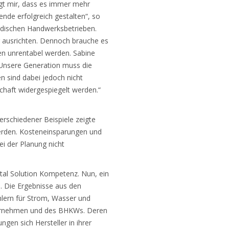
eigt mir, dass es immer mehr
ende erfolgreich gestalten“, so
ndischen Handwerksbetrieben.
g ausrichten. Dennoch brauche es
ien unrentabel werden. Sabine
 Unsere Generation muss die
 sind dabei jedoch nicht
schaft widergespiegelt werden.“
rschiedener Beispiele zeigte
werden. Kosteneinsparungen und
i der Planung nicht
tal Solution Kompetenz. Nun, ein
ß. Die Ergebnisse aus den
hlern für Strom, Wasser und
ernehmen und des BHKWs. Deren
en sich Hersteller in ihrer