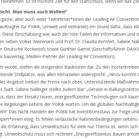
teilnehmen. Es ist höchste Zeit für den Startschuss, wenn wir das Zie
nicht. Man muss auch Wollen!“
gäste, aber auch vieler Teilnehmer*innen der Leading Air Conventio
ftragter für Politik, Umwelt und Verbände) ein Grund dafür, dass Kli
gt. Diese Einschätzung war auch der rote Faden der informativen und
en neben Volker Weinmann und Prof. Dr. Claudia Kemfert, Sabine Nalli
icer Deutsche Rockwool) sowie Gunther Gamst (Geschäftsführer DAIKI
ur bauverlag, Medien-Partner der Leading Air Convention).
t wurde, stellen die steigenden Baukosten dar. Zu den Kostentreibern
htende Stellplätze, was allen Klimazielen widerspricht. „Hinzu kommt d
es Angebot treiben die Preise nach oben. Unterstützende Maßnahmen
s Guth. Sabine Nallinger stellte zudem klar: „Gerade in Ballungszent
us, dass der Einsatz teurer, energieeffizienter Technologien sich kau
are Regelungen seitens der Politik warten. Um die globalen Nachhaltig
ln!“ Das Nicht-Handeln der Politik hat Investitionsstaus zur Folge und
Expert*innen einig: Es fehlen verlässliche Rahmenbedingungen seitens d
die Erfahrung, dass Umweltschutz für viele nur Thema ist, wenn sich d
fragt: Umweltschutz muss sich rechnen! „Energieeffizientes Bauen amort