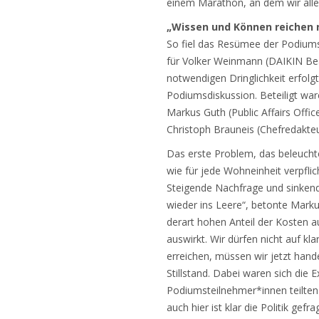
einem Marathon, an dem wir alle 
„Wissen und Können reichen 
So fiel das Resümee der Podiums
für Volker Weinmann (DAIKIN Beau
notwendigen Dringlichkeit erfol
Podiumsdiskussion. Beteiligt war
Markus Guth (Public Affairs Off
Christoph Brauneis (Chefredakte
Das erste Problem, das beleuchte
wie für jede Wohneinheit verpflic
Steigende Nachfrage und sinkend
wieder ins Leere“, betonte Marku
derart hohen Anteil der Kosten a
auswirkt. Wir dürfen nicht auf kl
erreichen, müssen wir jetzt hande
Stillstand. Dabei waren sich die 
Podiumsteilnehmer*innen teilten 
auch hier ist klar die Politik ge