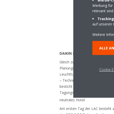
Werbe-C
Werbung für 
relevant sind
Tracking
auf unseren 
Weitere Info
ALLE A
DAIKIN FOR F.R.E.E. – die Erg
Gleich zwei Hotels, die im Rahme
Planungen gemeinsam mit DAIKIN
Cookie E
Leuchtturmprojekte der Hotelbr
– Technik zum Anfassen. Das Hamb
besticht durch seine außergewö
Tagungsbereich), der Ausstattun
neutrales Hotel.
Am ersten Tag der LAC besteht a