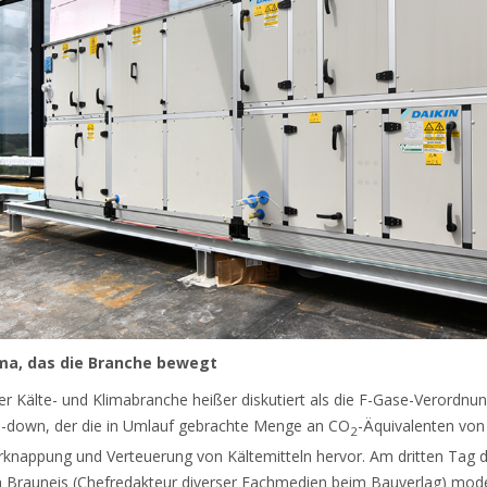
ma, das die Branche bewegt
Kälte- und Klimabranche heißer diskutiert als die F-Gase-Verordnung
se-down, der die in Umlauf gebrachte Menge an CO
-Äquivalenten von 
2
erknappung und Verteuerung von Kältemitteln hervor. Am dritten Tag 
 Brauneis (Chefredakteur diverser Fachmedien beim Bauverlag) mode