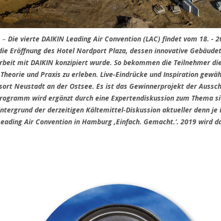
7
–
Die vierte DAIKIN Leading Air Convention (LAC) findet vom 18. - 20
die Eröffnung des Hotel Nordport Plaza, dessen innovative Gebäudet
beit mit DAIKIN konzipiert wurde. So bekommen die Teilnehmer die 
Theorie und Praxis zu erleben. Live-Eindrücke und Inspiration gewä
rt Neustadt an der Ostsee. Es ist das Gewinnerprojekt der Ausschr
ogramm wird ergänzt durch eine Expertendiskussion zum Thema si
tergrund der derzeitigen Kältemittel-Diskussion aktueller denn je
 Leading Air Convention in Hamburg ‚Einfach. Gemacht.‘. 2019 wird 