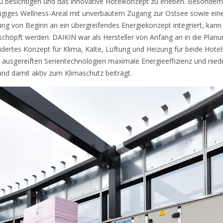
u besichtigen und das innovative Hotelkonzept zu erleben. Besonderh
zügiges Wellness-Areal mit unverbautem Zugang zur Ostsee sowie ein
ung von Beginn an ein übergreifendes Energiekonzept integriert, ka
schöpft werden. DAIKIN war als Hersteller von Anfang an in die Plan
ertes Konzept für Klima, Kälte, Lüftung und Heizung für beide Hotels
usgereiften Serientechnologien maximale Energieeffizienz und niedri
und damit aktiv zum Klimaschutz beiträgt.