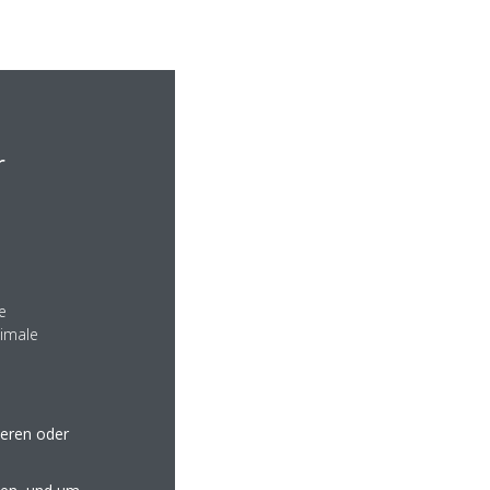
r
e
nimale
seren oder