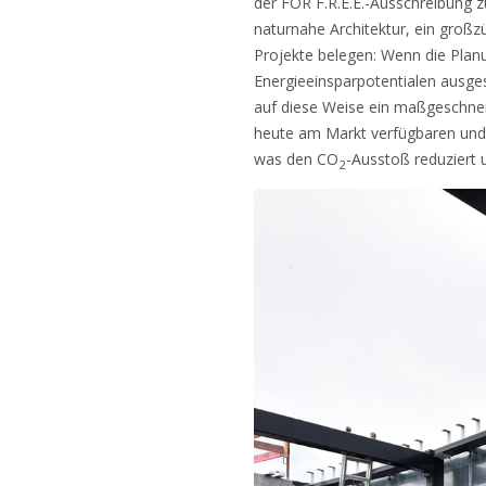
der FOR F.R.E.E.-Ausschreibung z
naturnahe Architektur, ein groß
Projekte belegen: Wenn die Plan
Energieeinsparpotentialen ausge
auf diese Weise ein maßgeschneid
heute am Markt verfügbaren und a
was den CO
-Ausstoß reduziert 
2