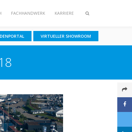
H
FACHHANDWERK
KARRIERE
Suche
ein-/ausschalten
NDENPORTAL
VIRTUELLER SHOWROOM
018