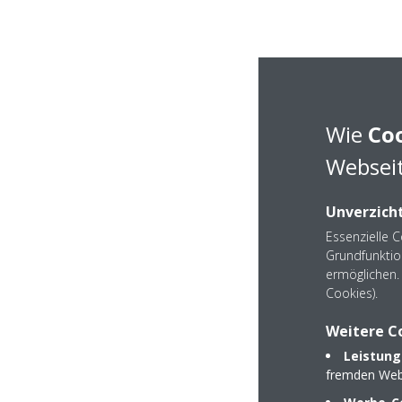
Wie
Co
Webseit
Unverzicht
Essenzielle 
Grundfunktio
ermöglichen. 
Cookies).
Weitere C
Leistung
fremden Web