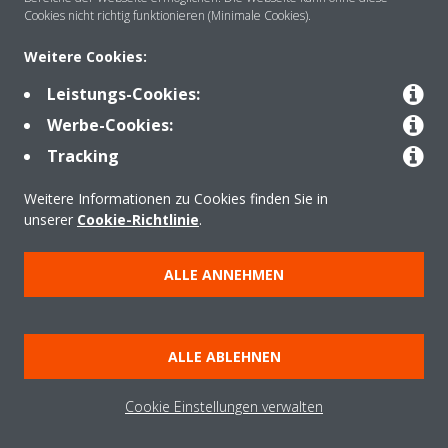
Über DAIKIN
Cookies nicht richtig funktionieren (Minimale Cookies).
Weitere Cookies:
Anwendungsbereiche
Leistungs-Cookies:
Werbe-Cookies:
Tracking
Kontakt
Weitere Informationen zu Cookies finden Sie in
unserer
Cookie-Richtlinie
.
Produkte
ALLE ANNEHMEN
Copyright © Daikin
Impressum
Hinweis zu Cookies
Datenschutzrichtlinie
ALLE ABLEHNEN
Unternehmensethik
Data Act
Cookie Einstellungen verwalten