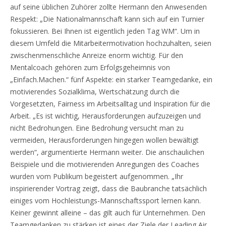
auf seine üblichen Zuhörer zollte Hermann den Anwesenden
Respekt: „Die Nationalmannschaft kann sich auf ein Turnier
fokussieren. Bei Ihnen ist eigentlich jeden Tag WM“. Um in
diesem Umfeld die Mitarbeitermotivation hochzuhalten, seien
zwischenmenschliche Anreize enorm wichtig. Für den
Mentalcoach gehören zum Erfolgsgeheimnis von
„Einfach.Machen.“ fünf Aspekte: ein starker Teamgedanke, ein
motivierendes Sozialklima, Wertschätzung durch die
Vorgesetzten, Fairness im Arbeitsalltag und Inspiration für die
Arbeit. „Es ist wichtig, Herausforderungen aufzuzeigen und
nicht Bedrohungen. Eine Bedrohung versucht man zu
vermeiden, Herausforderungen hingegen wollen bewältigt
werden“, argumentierte Hermann weiter. Die anschaulichen
Beispiele und die motivierenden Anregungen des Coaches
wurden vom Publikum begeistert aufgenommen. „Ihr
inspirierender Vortrag zeigt, dass die Baubranche tatsächlich
einiges vom Hochleistungs-Mannschaftssport lernen kann.
Keiner gewinnt alleine – das gilt auch für Unternehmen. Den
Teamgedanken zu stärken ist eines der Ziele der Leading Air