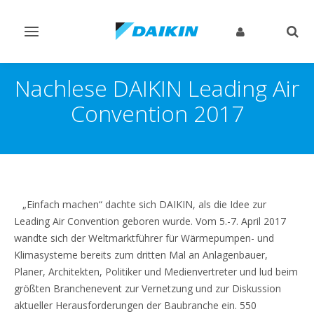
Navigation
Such
ein-/ausschalten
ein-
Nachlese DAIKIN Leading Air
Convention 2017
„Einfach machen“ dachte sich DAIKIN, als die Idee zur
Leading Air Convention geboren wurde. Vom 5.-7. April 2017
wandte sich der Weltmarktführer für Wärmepumpen- und
Klimasysteme bereits zum dritten Mal an Anlagenbauer,
Planer, Architekten, Politiker und Medienvertreter und lud beim
größten Branchenevent zur Vernetzung und zur Diskussion
aktueller Herausforderungen der Baubranche ein. 550