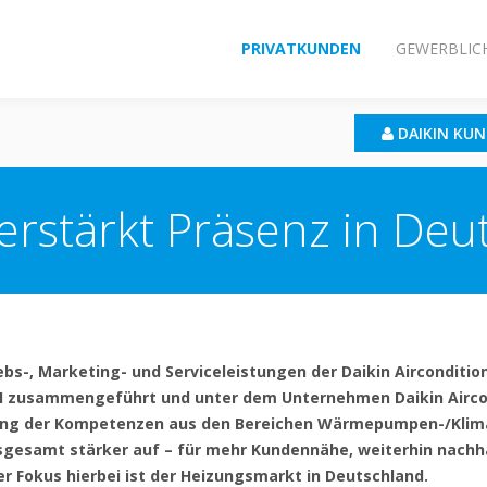
PRIVATKUNDEN
GEWERBLIC
DAIKIN KU
verstärkt Präsenz in Deu
riebs-, Marketing- und Serviceleistungen der Daikin Aircondit
 zusammengeführt und unter dem Unternehmen Daikin Airc
lung der Kompetenzen aus den Bereichen Wärmepumpen-/Klima
insgesamt stärker auf – für mehr Kundennähe, weiterhin nac
er Fokus hierbei ist der Heizungsmarkt in Deutschland.