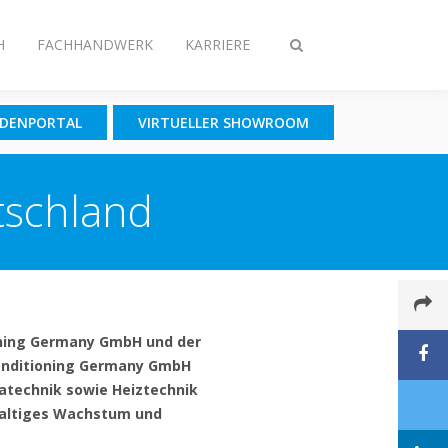
H
FACHHANDWERK
KARRIERE
Suche
ein-/ausschalten
NDENPORTAL
VIRTUELLER SHOWROOM
tschland
ioning Germany GmbH und der
onditioning Germany GmbH
technik sowie Heiztechnik
hhaltiges Wachstum und