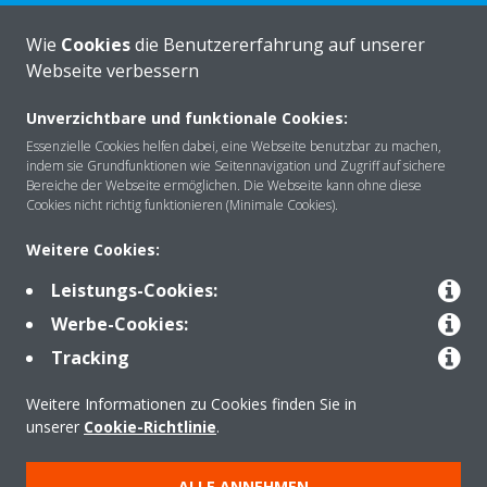
Wie
Cookies
die Benutzererfahrung auf unserer
KONTAKTIEREN SIE UNS
Webseite verbessern
Unverzichtbare und funktionale Cookies:
Essenzielle Cookies helfen dabei, eine Webseite benutzbar zu machen,
indem sie Grundfunktionen wie Seitennavigation und Zugriff auf sichere
Über DAIKIN
Bereiche der Webseite ermöglichen. Die Webseite kann ohne diese
Cookies nicht richtig funktionieren (Minimale Cookies).
Weitere Cookies:
Anwendungsbereiche
Leistungs-Cookies:
Werbe-Cookies:
Kontakt
Tracking
Weitere Informationen zu Cookies finden Sie in
Produkte
unserer
Cookie-Richtlinie
.
ALLE ANNEHMEN