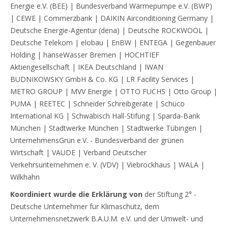
Energie e.V. (BEE) | Bundesverband Wärmepumpe e.V. (BWP)
| CEWE | Commerzbank | DAIKIN Airconditioning Germany |
Deutsche Energie-Agentur (dena) | Deutsche ROCKWOOL |
Deutsche Telekom | elobau | EnBW | ENTEGA | Gegenbauer
Holding | hanseWasser Bremen | HOCHTIEF
Aktiengesellschaft | IKEA Deutschland | IWAN
BUDNIKOWSKY GmbH & Co. KG | LR Facility Services |
METRO GROUP | MVV Energie | OTTO FUCHS | Otto Group |
PUMA | REETEC | Schneider Schreibgeräte | Schüco
International KG | Schwäbisch Hall-Stifung | Sparda-Bank
München | Stadtwerke München | Stadtwerke Tübingen |
UnternehmensGrün e.V. - Bundesverband der grünen
Wirtschaft | VAUDE | Verband Deutscher
Verkehrsunternehmen e. V. (VDV) | Viebrockhaus | WALA |
Wilkhahn
Koordiniert wurde die Erklärung von
der Stiftung 2° -
Deutsche Unternehmer für Klimaschutz, dem
Unternehmensnetzwerk B.A.U.M. e.V. und der Umwelt- und