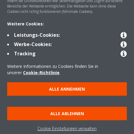
indem sie Grundfunktionen wie Seitennavigation und Zugriff auf sichere
Bereiche der Webseite ermöglichen. Die Webseite kann ohne diese
Über DAIKIN
Cookies nicht richtig funktionieren (Minimale Cookies).
Weitere Cookies:
Anwendungsbereiche
Leistungs-Cookies:
Werbe-Cookies:
Tracking
Kontakt
Weitere Informationen zu Cookies finden Sie in
unserer
Cookie-Richtlinie
.
Produkte
ALLE ANNEHMEN
Copyright © Daikin
Impressum
Hinweis zu Cookies
Datenschutzrichtlinie
ALLE ABLEHNEN
Unternehmensethik
Data Act
Cookie Einstellungen verwalten