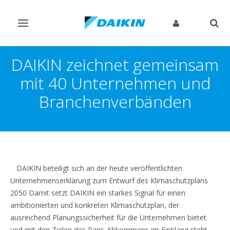
Navigation
Such
ein-/ausschalten
ein-
DAIKIN zeichnet gemeinsam
mit 40 Unternehmen und
Branchenverbänden
DAIKIN beteiligt sich an der heute veröffentlichten
Unternehmenserklärung zum Entwurf des Klimaschutzplans
2050 Damit setzt DAIKIN ein starkes Signal für einen
ambitionierten und konkreten Klimaschutzplan, der
ausreichend Planungssicherheit für die Unternehmen bietet
und mit den Zielen des Paris-Abkommens im Einklang steht.