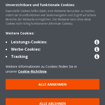
Unverzichtbare und funktionale Cookies:
Essenzielle Cookies helfen dabei, eine Webseite benutzbar zu machen,
indem sie Grundfunktionen wie Seitennavigation und Zugriff auf sichere
Über DAIKIN
Bereiche der Webseite ermöglichen. Die Webseite kann ohne diese
Cookies nicht richtig funktionieren (Minimale Cookies).
Weitere Cookies:
Anwendungsbereiche
Leistungs-Cookies:
Werbe-Cookies:
Kontakt
Tracking
Weitere Informationen zu Cookies finden Sie in
Produkte
unserer
Cookie-Richtlinie
.
ALLE ANNEHMEN
Copyright © Daikin
Impressum
Hinweis zu Cookies
Datenschutzrichtlinie
ALLE ABLEHNEN
Unternehmensethik
Data Act