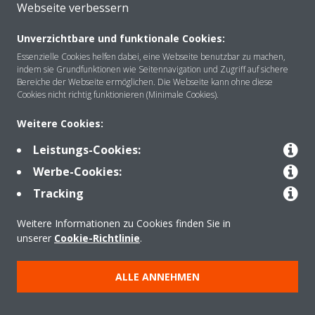
Webseite verbessern
Unverzichtbare und funktionale Cookies:
Essenzielle Cookies helfen dabei, eine Webseite benutzbar zu machen,
indem sie Grundfunktionen wie Seitennavigation und Zugriff auf sichere
Über DAIKIN
Bereiche der Webseite ermöglichen. Die Webseite kann ohne diese
Cookies nicht richtig funktionieren (Minimale Cookies).
Weitere Cookies:
Anwendungsbereiche
Leistungs-Cookies:
Werbe-Cookies:
Kontakt
Tracking
Weitere Informationen zu Cookies finden Sie in
Produkte
unserer
Cookie-Richtlinie
.
ALLE ANNEHMEN
Copyright © Daikin