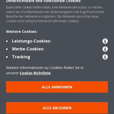
Unverzichtbare und funktionale Cookies:
Essenzielle Cookies helfen dabei, eine Webseite benutzbar zu machen,
indem sie Grundfunktionen wie Seitennavigation und Zugriff auf sichere
Über DAIKIN
Bereiche der Webseite ermöglichen. Die Webseite kann ohne diese
Cookies nicht richtig funktionieren (Minimale Cookies).
Weitere Cookies:
Anwendungsbereiche
Leistungs-Cookies:
Werbe-Cookies:
Kontakt
Tracking
Weitere Informationen zu Cookies finden Sie in
Produkte
unserer
Cookie-Richtlinie
.
ALLE ANNEHMEN
Copyright © Daikin
Impressum
Hinweis zu Cookies
Datenschutzrichtlinie
ALLE ABLEHNEN
Unternehmensethik
Data Act