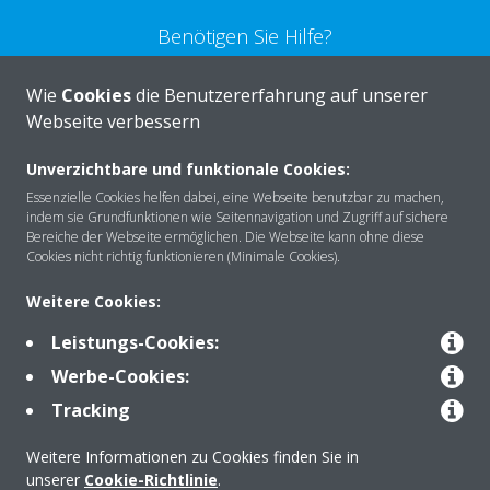
Benötigen Sie Hilfe?
Wie
Cookies
die Benutzererfahrung auf unserer
KONTAKTIEREN SIE UNS
Webseite verbessern
Unverzichtbare und funktionale Cookies:
Essenzielle Cookies helfen dabei, eine Webseite benutzbar zu machen,
indem sie Grundfunktionen wie Seitennavigation und Zugriff auf sichere
Über DAIKIN
Bereiche der Webseite ermöglichen. Die Webseite kann ohne diese
Cookies nicht richtig funktionieren (Minimale Cookies).
Weitere Cookies:
Anwendungsbereiche
Leistungs-Cookies:
Werbe-Cookies:
Kontakt
Tracking
Weitere Informationen zu Cookies finden Sie in
Produkte
unserer
Cookie-Richtlinie
.