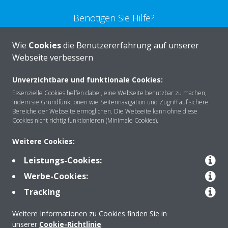
Benötigen Sie Hilfe?
Wie
Cookies
die Benutzererfahrung auf unserer
KONTAKTIEREN SIE UNS
Webseite verbessern
Unverzichtbare und funktionale Cookies:
Essenzielle Cookies helfen dabei, eine Webseite benutzbar zu machen,
indem sie Grundfunktionen wie Seitennavigation und Zugriff auf sichere
Über DAIKIN
Bereiche der Webseite ermöglichen. Die Webseite kann ohne diese
Cookies nicht richtig funktionieren (Minimale Cookies).
Weitere Cookies:
Anwendungsbereiche
Leistungs-Cookies:
Werbe-Cookies:
Kontakt
Tracking
Weitere Informationen zu Cookies finden Sie in
Produkte
unserer
Cookie-Richtlinie
.