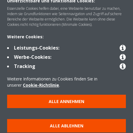
Unverzichtbare und funktionale Cookies:
Essenzielle Cookies helfen dabei, eine Webseite benutzbar zu machen,
indem sie Grundfunktionen wie Seitennavigation und Zugriff auf sichere
Über DAIKIN
Bereiche der Webseite ermöglichen. Die Webseite kann ohne diese
Cookies nicht richtig funktionieren (Minimale Cookies).
Weitere Cookies:
Anwendungsbereiche
Leistungs-Cookies:
Werbe-Cookies:
Kontakt
Tracking
Weitere Informationen zu Cookies finden Sie in
Produkte
unserer
Cookie-Richtlinie
.
ALLE ANNEHMEN
Copyright © Daikin
Impressum
Hinweis zu Cookies
Datenschutzrichtlinie
ALLE ABLEHNEN
Unternehmensethik
Data Act