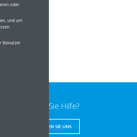
seren oder
en, und um
essen
e
er Benutzer
ler-sanitaer.de
lten
Benötigen Sie Hilfe?
KONTAKTIEREN SIE UNS