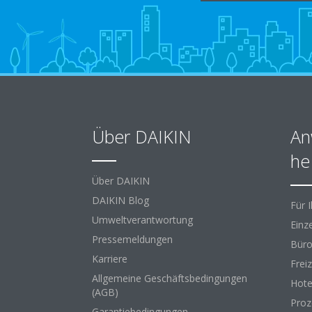
Über DAIKIN
An
he
Über DAIKIN
DAIKIN Blog
Für 
Umweltverantwortung
Einz
Pressemeldungen
Büro
Karriere
Freiz
Allgemeine Geschäftsbedingungen
Hote
(AGB)
Proz
Garantiebedingungen