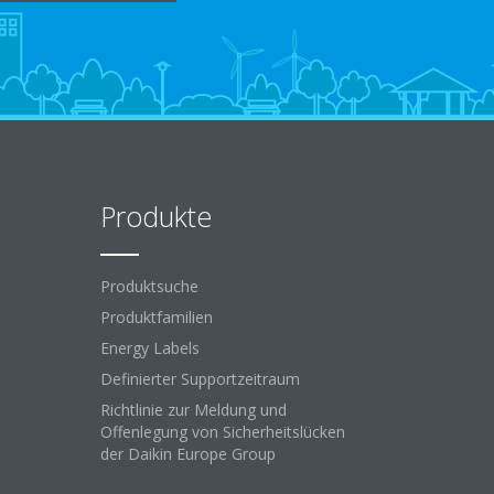
Produkte
Produktsuche
Produktfamilien
Energy Labels
Definierter Supportzeitraum
Richtlinie zur Meldung und
Offenlegung von Sicherheitslücken
der Daikin Europe Group