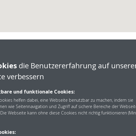
okies
die Benutzererfahrung auf unsere
e verbessern
üller Sanitär und Heizu
bare und funktionale Cookies:
Cookies helfen dabei, eine Webseite benutzbar zu machen, indem sie
nen wie Seitennavigation und Zugriff auf sichere Bereiche der Webseit
Die Webseite kann ohne diese Cookies nicht richtig funktionieren (Mi
partner Stephan Müller aus Hamwarde. Nehmen Sie Kontakt
ookies: