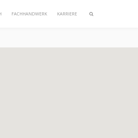
H
FACHHANDWERK
KARRIERE
Suche
ein-/ausschalten