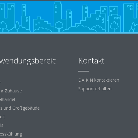
wendungsbereic
Kontakt
DAIKIN kontaktieren
Support erhalten
Ihr Zuhause
elhandel
s und Großgebäude
eit
ls
esskühlung