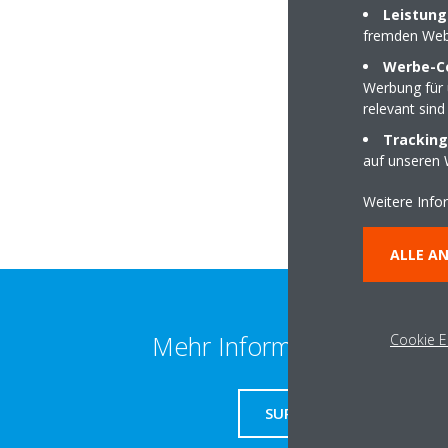
Leistung
fremden Web
Geesthachter Straß
Werbe-C
Werbung für 
21502 Hamwarde
relevant sind
Tracking
auf unseren 
Weitere Info
ALLE A
Mehr Information erhalten
Cookie E
SUPPORT