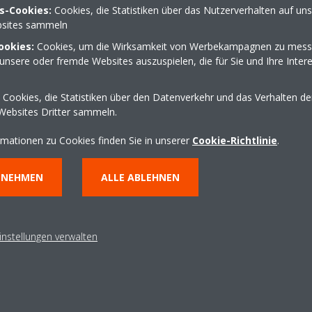
s-Cookies:
Cookies, die Statistiken über das Nutzerverhalten auf un
sites sammeln
e 1a
04152 5886
ookies:
Cookies, um die Wirksamkeit von Werbekampagnen zu mess
unsere oder fremde Websites auszuspielen, die für Sie und Ihre Inter
mueller-shk@t-online.d
Cookies, die Statistiken über den Datenverkehr und das Verhalten d
https://www.stephan-muel
Websites Dritter sammeln.
Wegbeschreibung erha
rmationen zu Cookies finden Sie in unserer
Cookie-Richtlinie
.
NNEHMEN
ALLE ABLEHNEN
instellungen verwalten