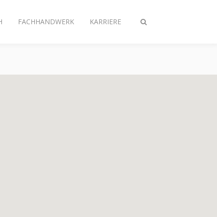
H
FACHHANDWERK
KARRIERE
Suche
ein-/ausschalten