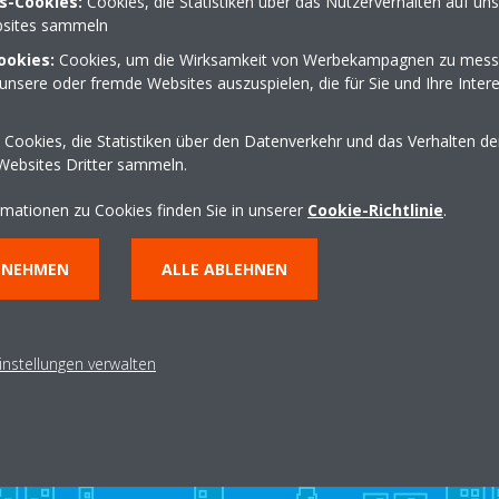
s-Cookies:
Cookies, die Statistiken über das Nutzerverhalten auf un
sites sammeln
ookies:
Cookies, um die Wirksamkeit von Werbekampagnen zu mess
unsere oder fremde Websites auszuspielen, die für Sie und Ihre Inter
ße 3
07665 940790
mail@heizungstechnik-
Cookies, die Statistiken über den Datenverkehr und das Verhalten d
Wegbeschreibung erha
Websites Dritter sammeln.
rmationen zu Cookies finden Sie in unserer
Cookie-Richtlinie
.
NNEHMEN
ALLE ABLEHNEN
instellungen verwalten