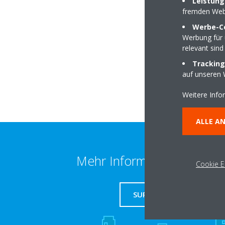
Leistung
fremden Web
Werbe-C
Werbung für 
Gottenheimer Stra
relevant sind
79112 Freiburg
Tracking
auf unseren 
Weitere Info
ALLE A
Mehr Information erhalten
Cookie E
SUPPORT