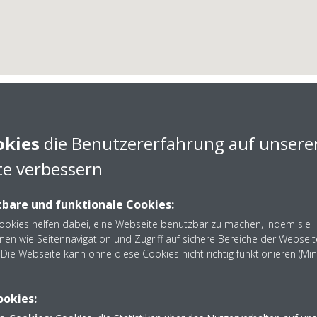
okies
die Benutzererfahrung auf unsere
e verbessern
n Sanitär- und Heizung
bare und funktionale Cookies:
Cookies helfen dabei, eine Webseite benutzbar zu machen, indem sie
nen wie Seitennavigation und Zugriff auf sichere Bereiche der Webseit
Die Webseite kann ohne diese Cookies nicht richtig funktionieren (Mi
rtwein Sanitär- und Heizungstechnik aus Freiburg - Nehme
06202 926074
ookies: