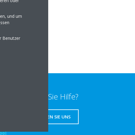
seren oder
en, und um
essen
hartwein.de
er Benutzer
lten
Benötigen Sie Hilfe?
KONTAKTIEREN SIE UNS