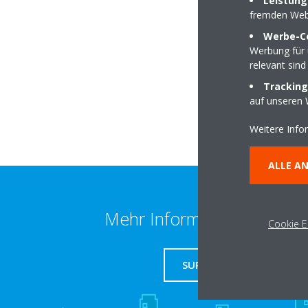
Leistung
fremden Web
Werbe-C
Herrenstraße 136
Werbung für 
76437 Rastatt
relevant sind
Tracking
auf unseren 
Weitere Info
ALLE A
Mehr Information erhalten
Cookie E
SUPPORT