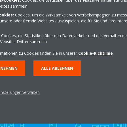
s-Cookies:
Cookies, die Statistiken über das Nutzerverhalten auf un
sites sammeln
ookies:
Cookies, um die Wirksamkeit von Werbekampagnen zu mess
07222 32237
unsere oder fremde Websites auszuspielen, die für Sie und Ihre Inter
info@schmalholz-rasta
http://www.schmalholz-
Cookies, die Statistiken über den Datenverkehr und das Verhalten d
Websites Dritter sammeln.
Wegbeschreibung erha
rmationen zu Cookies finden Sie in unserer
Cookie-Richtlinie
.
NNEHMEN
ALLE ABLEHNEN
instellungen verwalten