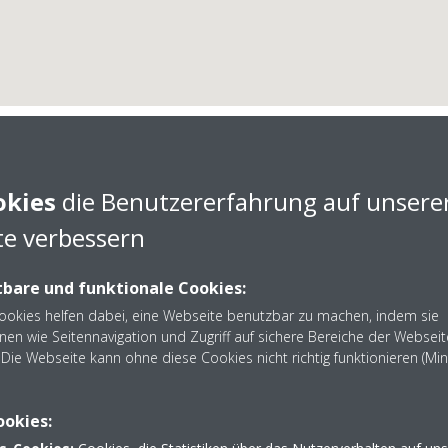
okies
die Benutzererfahrung auf unsere
e verbessern
Otto Schmalholz GmbH
bare und funktionale Cookies:
Cookies helfen dabei, eine Webseite benutzbar zu machen, indem sie
nen wie Seitennavigation und Zugriff auf sichere Bereiche der Webseit
Die Webseite kann ohne diese Cookies nicht richtig funktionieren (Mi
 Otto Schmalholz GmbH aus Rastatt. Nehmen Sie Kontakt au
ookies: