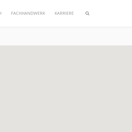
H
FACHHANDWERK
KARRIERE
Suche
ein-/ausschalten