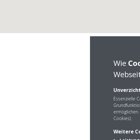
Wie
Co
Webseit
Unverzicht
Essenzielle 
Grundfunktio
ermöglichen. 
DAIKIN Partner
Cookies).
Weitere C