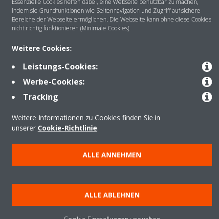
Essenzielle Cookies helfen dabei, eine Webseite benutzbar zu machen,
indem sie Grundfunktionen wie Seitennavigation und Zugriff auf sichere
Bereiche der Webseite ermöglichen. Die Webseite kann ohne diese Cookies
nicht richtig funktionieren (Minimale Cookies).
Anwendungsbereiche
Weitere Cookies:
Leistungs-Cookies:
Kontakt
Werbe-Cookies:
Tracking
Produkte
Weitere Informationen zu Cookies finden Sie in
unserer
Cookie-Richtlinie
.
Copyright © Daikin
ALLE ANNEHMEN
Impressum
Hinweis zu Cookies
Datenschutzrichtlinie
Unternehmensethik
Data Act
ALLE ABLEHNEN