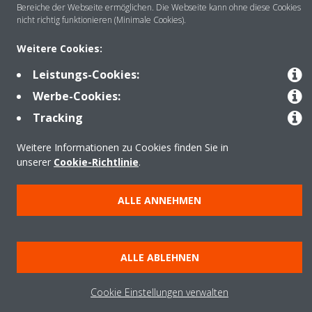
Bereiche der Webseite ermöglichen. Die Webseite kann ohne diese Cookies
nicht richtig funktionieren (Minimale Cookies).
Anwendungsbereiche
Weitere Cookies:
Leistungs-Cookies:
Kontakt
Werbe-Cookies:
Tracking
Produkte
Weitere Informationen zu Cookies finden Sie in
unserer
Cookie-Richtlinie
.
Copyright © Daikin
ALLE ANNEHMEN
Impressum
Hinweis zu Cookies
Datenschutzrichtlinie
Unternehmensethik
Data Act
ALLE ABLEHNEN
Cookie Einstellungen verwalten