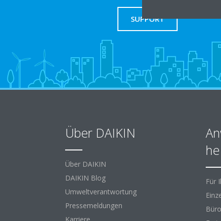
SUPPORT
Über DAIKIN
An
he
Über DAIKIN
DAIKIN Blog
Für 
Umweltverantwortung
Einz
Pressemeldungen
Büro
Karriere