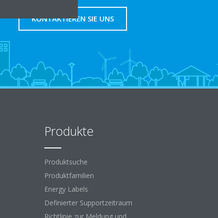
KONTAKTIEREN SIE UNS
Produkte
Produktsuche
Produktfamilien
Energy Labels
Definierter Supportzeitraum
Richtlinie zur Meldung und