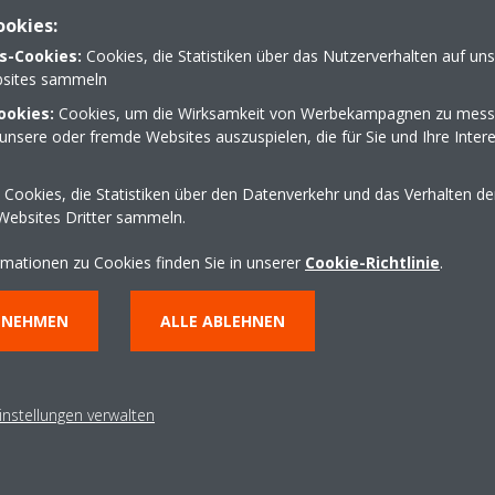
ookies:
ner Airconic GmbH aus Kaufungen. Nehmen Sie Kontakt au
s-Cookies:
Cookies, die Statistiken über das Nutzerverhalten auf un
sites sammeln
ookies:
Cookies, um die Wirksamkeit von Werbekampagnen zu mess
unsere oder fremde Websites auszuspielen, die für Sie und Ihre Inter
05605 3057903
Cookies, die Statistiken über den Datenverkehr und das Verhalten d
mail@airconic.de
Websites Dritter sammeln.
https://airconic.de
rmationen zu Cookies finden Sie in unserer
Cookie-Richtlinie
.
Wegbeschreibung erha
NNEHMEN
ALLE ABLEHNEN
instellungen verwalten