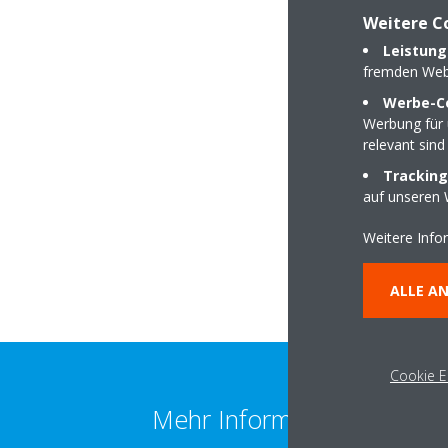
Weitere C
DAIKIN Fachpart
Leistung
fremden Web
Werbe-C
Werbung für 
relevant sind
Lange Straße 18
Tracking
34260 Kaufungen
auf unseren 
Weitere Info
ALLE A
Cookie E
Mehr Information erhalten