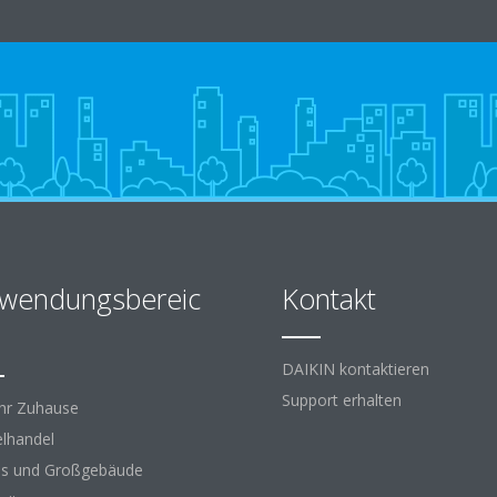
wendungsbereic
Kontakt
DAIKIN kontaktieren
Support erhalten
Ihr Zuhause
elhandel
s und Großgebäude