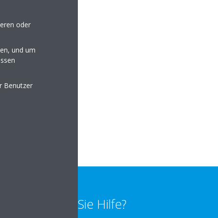
f: 05605 3057903
seren oder
en, und um
essen
er Benutzer
lten
Benötigen Sie Hilfe?