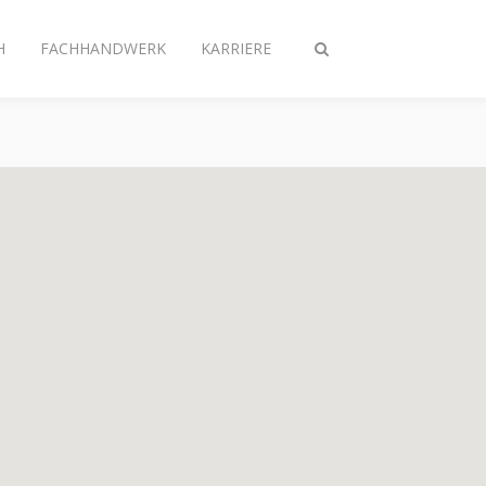
H
FACHHANDWERK
KARRIERE
Suche
ein-/ausschalten