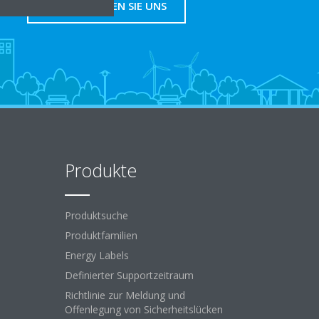
KONTAKTIEREN SIE UNS
Produkte
Produktsuche
Produktfamilien
Energy Labels
Definierter Supportzeitraum
Richtlinie zur Meldung und
Offenlegung von Sicherheitslücken