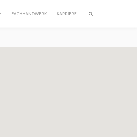
H
FACHHANDWERK
KARRIERE
Suche
ein-/ausschalten