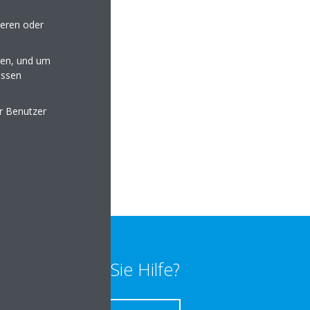
seren oder
en, und um
essen
er Benutzer
lte.de
lten
Benötigen Sie Hilfe?