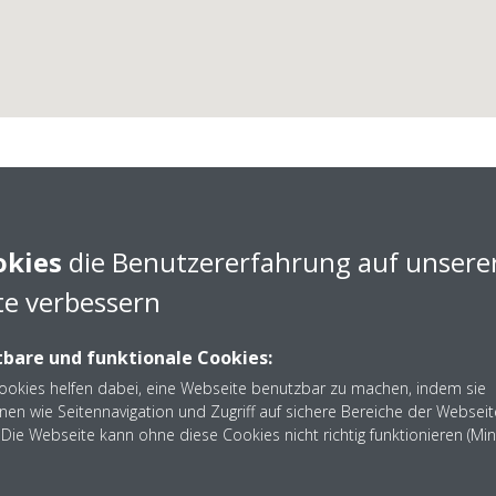
okies
die Benutzererfahrung auf unsere
e verbessern
bare und funktionale Cookies:
wiya Kälte- und Klimatec
Cookies helfen dabei, eine Webseite benutzbar zu machen, indem sie
nen wie Seitennavigation und Zugriff auf sichere Bereiche der Webseit
Die Webseite kann ohne diese Cookies nicht richtig funktionieren (Mi
awiya Kälte- und Klimatechnik aus Schwarzenbruck - Nehme
0176 84878941