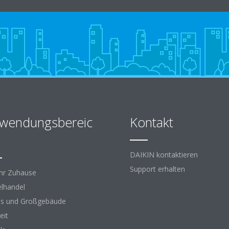
wendungsbereic
Kontakt
DAIKIN kontaktieren
Support erhalten
Ihr Zuhause
elhandel
s und Großgebäude
eit