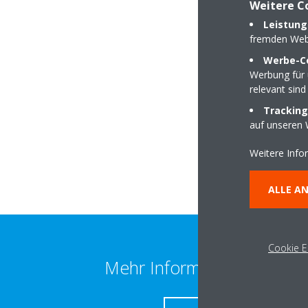
Weitere C
Leistung
fremden Web
Werbe-C
Werbung für 
relevant sind
Mühlbergstraße 14
Tracking
90592 Schwarzenb
auf unseren 
Weitere Info
ALLE A
Cookie E
Mehr Information erhalten