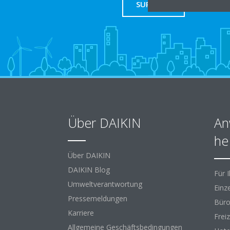
SUPPORT
Über DAIKIN
An
he
Über DAIKIN
DAIKIN Blog
Für 
Umweltverantwortung
Einz
Pressemeldungen
Büro
Karriere
Freiz
Allgemeine Geschäftsbedingungen