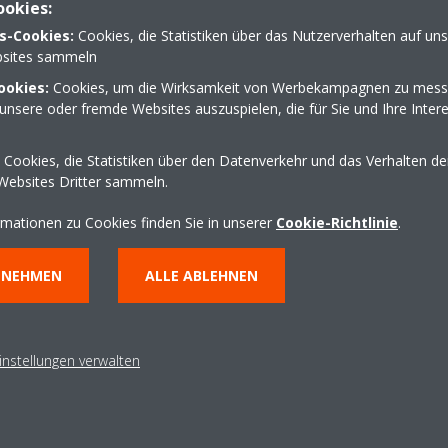
ookies:
s-Cookies:
Cookies, die Statistiken über das Nutzerverhalten auf un
sites sammeln
ookies:
Cookies, um die Wirksamkeit von Werbekampagnen zu mess
unsere oder fremde Websites auszuspielen, die für Sie und Ihre Inter
0176 84878941
Cookies, die Statistiken über den Datenverkehr und das Verhalten d
ruck
info@alawiya-kaelte.de
Websites Dritter sammeln.
http://www.alawiyq-kae
Wegbeschreibung erha
rmationen zu Cookies finden Sie in unserer
Cookie-Richtlinie
.
NNEHMEN
ALLE ABLEHNEN
instellungen verwalten