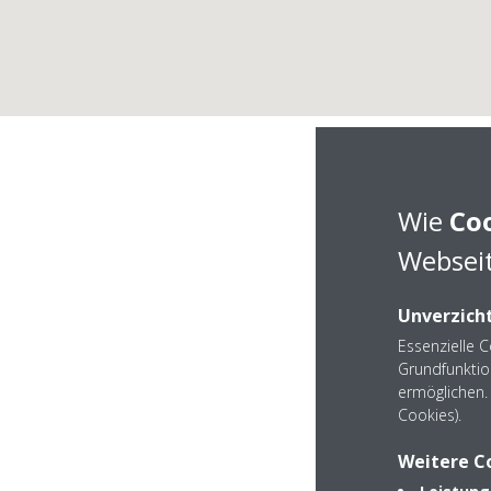
Wie
Co
Webseit
Unverzicht
Essenzielle 
Grundfunktio
ermöglichen. 
DAIKIN Partn
Cookies).
Weitere C