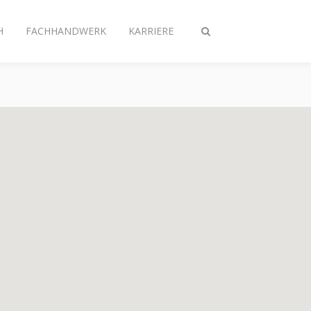
H
FACHHANDWERK
KARRIERE
Suche
ein-/ausschalten