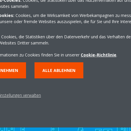
s-Cookies:
Cookies, die Statistiken über das Nutzerverhalten auf un
sites sammeln
ookies:
Cookies, um die Wirksamkeit von Werbekampagnen zu mess
02874 91440
unsere oder fremde Websites auszuspielen, die für Sie und Ihre Inter
info@ehringfeld.de
http://www.ehringfeld.
Cookies, die Statistiken über den Datenverkehr und das Verhalten d
Websites Dritter sammeln.
Wegbeschreibung erha
rmationen zu Cookies finden Sie in unserer
Cookie-Richtlinie
.
NNEHMEN
ALLE ABLEHNEN
instellungen verwalten