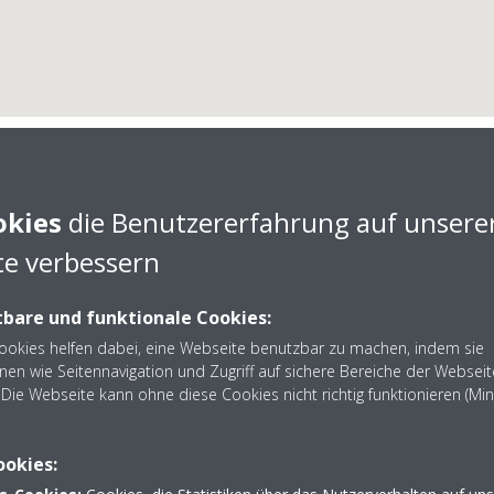
okies
die Benutzererfahrung auf unsere
e verbessern
Ehringfeld GmbH
bare und funktionale Cookies:
Cookies helfen dabei, eine Webseite benutzbar zu machen, indem sie
nen wie Seitennavigation und Zugriff auf sichere Bereiche der Webseit
Die Webseite kann ohne diese Cookies nicht richtig funktionieren (Mi
er Ehringfeld GmbH aus Isselburg - Nehmen Sie Kontakt auf
ookies: