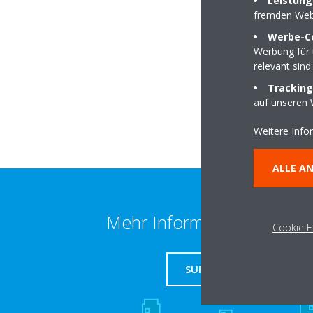
Leistung
fremden Web
Werbe-C
Industriestraße 10
Werbung für 
46419 Isselburg
relevant sind
Tracking
auf unseren 
Weitere Info
ALLE A
Mehr Information erhalten
Cookie E
SUPPORT