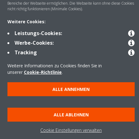
Bereiche der Webseite ermöglichen. Die Webseite kann ohne diese Cookies
nicht richtig funktionieren (Minimale Cookies).
Anwendungsbereiche
Weitere Cookies:
Leistungs-Cookies:
Kontakt
Werbe-Cookies:
Tracking
Produkte
Weitere Informationen zu Cookies finden Sie in
unserer
Cookie-Richtlinie
.
Copyright © Daikin
ALLE ANNEHMEN
Impressum
Hinweis zu Cookies
Datenschutzrichtlinie
Unternehmensethik
Data Act
ALLE ABLEHNEN
Cookie Einstellungen verwalten