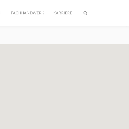
H
FACHHANDWERK
KARRIERE
Suche
ein-/ausschalten