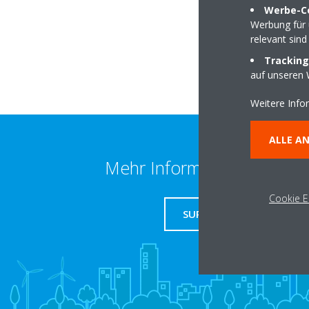
Werbe-C
19077 Uelitz
Werbung für 
relevant sind
Tracking
auf unseren 
Weitere Info
ALLE A
Mehr Information erhalten
Cookie E
SUPPORT