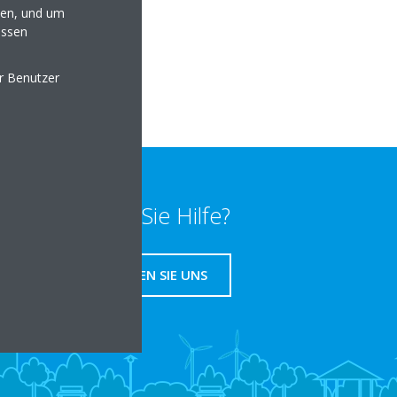
en, und um
essen
technik.de
lten
er Benutzer
Benötigen Sie Hilfe?
KONTAKTIEREN SIE UNS