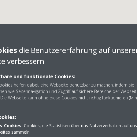
okies
die Benutzererfahrung auf unsere
l Haustechnik GmbH & C
e verbessern
bare und funktionale Cookies:
agel Haustechnik GmbH & Co. KG aus Uelitz - Nehmen Sie K
Cookies helfen dabei, eine Webseite benutzbar zu machen, indem sie
nen wie Seitennavigation und Zugriff auf sichere Bereiche der Webseit
302233
Die Webseite kann ohne diese Cookies nicht richtig funktionieren (Mi
ookies:
s-Cookies:
Cookies, die Statistiken über das Nutzerverhalten auf un
sites sammeln
 2
03868 302233