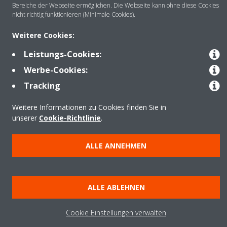
Bereiche der Webseite ermöglichen. Die Webseite kann ohne diese Cookies
nicht richtig funktionieren (Minimale Cookies).
Anwendungsbereiche
Weitere Cookies:
Leistungs-Cookies:
Kontakt
Werbe-Cookies:
Tracking
Produkte
Weitere Informationen zu Cookies finden Sie in
unserer
Cookie-Richtlinie
.
Copyright © Daikin
ALLE ANNEHMEN
Impressum
Hinweis zu Cookies
Datenschutzrichtlinie
Unternehmensethik
Data Act
ALLE ABLEHNEN
Cookie Einstellungen verwalten