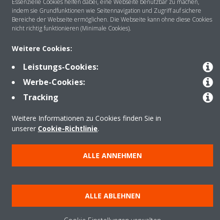
Essenzielle Cookies helfen dabei, eine Webseite benutzbar zu machen,
indem sie Grundfunktionen wie Seitennavigation und Zugriff auf sichere
Bereiche der Webseite ermöglichen. Die Webseite kann ohne diese Cookies
nicht richtig funktionieren (Minimale Cookies).
Anwendungsbereiche
Weitere Cookies:
Leistungs-Cookies:
Kontakt
Werbe-Cookies:
Tracking
Produkte
Weitere Informationen zu Cookies finden Sie in
unserer
Cookie-Richtlinie
.
Copyright © Daikin
ALLE ANNEHMEN
Impressum
Hinweis zu Cookies
Datenschutzrichtlinie
Unternehmensethik
Data Act
ALLE ABLEHNEN