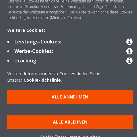
Essenzielle Cookies helfen dabei, eine Webseite benutzbar zu machen,
indem sie Grundfunktionen wie Seitennavigation und Zugriff auf sichere
Bereiche der Webseite ermöglichen. Die Webseite kann ohne diese Cookies
nicht richtig funktionieren (Minimale Cookies).
Anwendungsbereiche
Weitere Cookies:
Leistungs-Cookies:
Kontakt
Werbe-Cookies:
Tracking
Produkte
Weitere Informationen zu Cookies finden Sie in
unserer
Cookie-Richtlinie
.
Copyright © Daikin
ALLE ANNEHMEN
Impressum
Hinweis zu Cookies
Datenschutzrichtlinie
Unternehmensethik
Data Act
ALLE ABLEHNEN