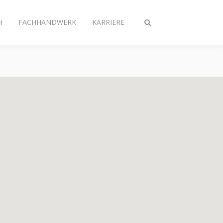
H
FACHHANDWERK
KARRIERE
Suche
ein-/ausschalten