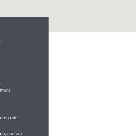
r
3512 017595
e
nimale
seren oder
en, und um
online.de