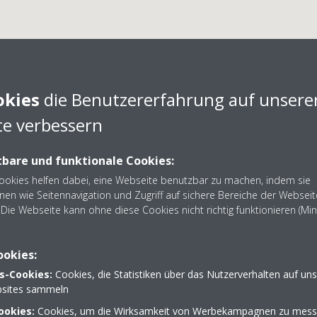
okies
die Benutzererfahrung auf unsere
e verbessern
Tom Wenzel
bare und funktionale Cookies:
Cookies helfen dabei, eine Webseite benutzbar zu machen, indem sie
tner Tom Wenzel aus Dresden - Nehmen Sie Kontakt auf: 0
nen wie Seitennavigation und Zugriff auf sichere Bereiche der Webseit
Die Webseite kann ohne diese Cookies nicht richtig funktionieren (Mi
ookies:
s-Cookies:
Cookies, die Statistiken über das Nutzerverhalten auf un
sites sammeln
 8
03512 017595
ookies:
Cookies, um die Wirksamkeit von Werbekampagnen zu mess
tomwenzel-dresden@t-