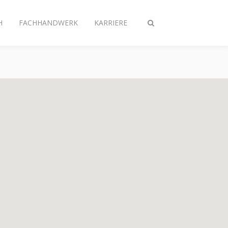
H
FACHHANDWERK
KARRIERE
Suche
ein-/ausschalten