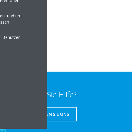
seren oder
en, und um
essen
line.de
er Benutzer
lten
Benötigen Sie Hilfe?
KONTAKTIEREN SIE UNS