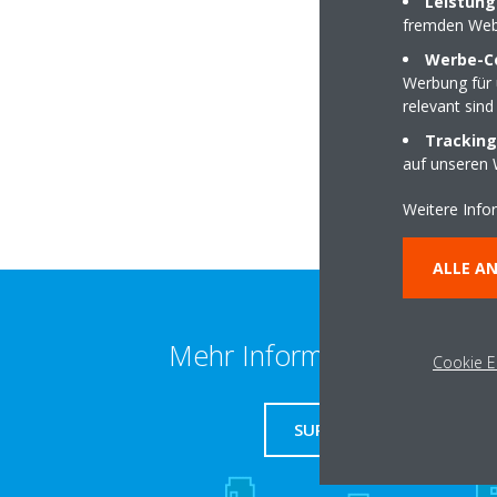
Leistung
fremden Web
Werbe-C
Werbung für 
Gangolfusstraße 3
relevant sind
52525 Heinsberg
Tracking
auf unseren 
Weitere Info
ALLE A
Mehr Information erhalten
Cookie E
SUPPORT