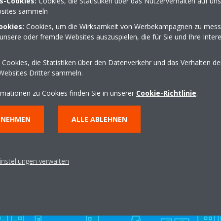
s-Cookies:
Cookies, die Statistiken über das Nutzerverhalten auf un
sites sammeln
ookies:
Cookies, um die Wirksamkeit von Werbekampagnen zu mess
unsere oder fremde Websites auszuspielen, die für Sie und Ihre Inter
0
02452 9884499
hanstein.schmidt@t-on
Cookies, die Statistiken über den Datenverkehr und das Verhalten d
Wegbeschreibung erha
Websites Dritter sammeln.
rmationen zu Cookies finden Sie in unserer
Cookie-Richtlinie
.
NNEHMEN
ALLE ABLEHNEN
instellungen verwalten