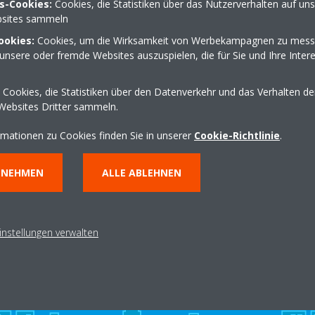
s-Cookies:
Cookies, die Statistiken über das Nutzerverhalten auf un
sites sammeln
ookies:
Cookies, um die Wirksamkeit von Werbekampagnen zu mess
aße 21-25
0681 75380
unsere oder fremde Websites auszuspielen, die für Sie und Ihre Inter
info@klima-becker.de
http://www.klima-beck
Cookies, die Statistiken über den Datenverkehr und das Verhalten d
Websites Dritter sammeln.
Wegbeschreibung erha
rmationen zu Cookies finden Sie in unserer
Cookie-Richtlinie
.
NNEHMEN
ALLE ABLEHNEN
instellungen verwalten