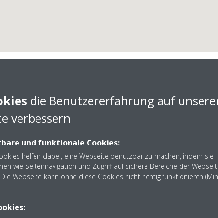
okies
die Benutzererfahrung auf unsere
e verbessern
ma Becker Anlagenbau 
bare und funktionale Cookies:
Cookies helfen dabei, eine Webseite benutzbar zu machen, indem sie
nen wie Seitennavigation und Zugriff auf sichere Bereiche der Webseit
ima Becker Anlagenbau GmbH aus Saarbrücken - Nehmen Sie
Die Webseite kann ohne diese Cookies nicht richtig funktionieren (Mi
7538-0
ookies: