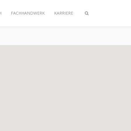
H
FACHHANDWERK
KARRIERE
Suche
ein-/ausschalten