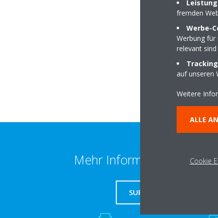
Leistung
fremden Web
Werbe-C
Von-der-Heydt-Str
Werbung für 
relevant sind
66115 Saarbrücken
Tracking
auf unseren 
Weitere Info
ALLE A
Mehr Information erhalten
Cookie E
SUPPORT