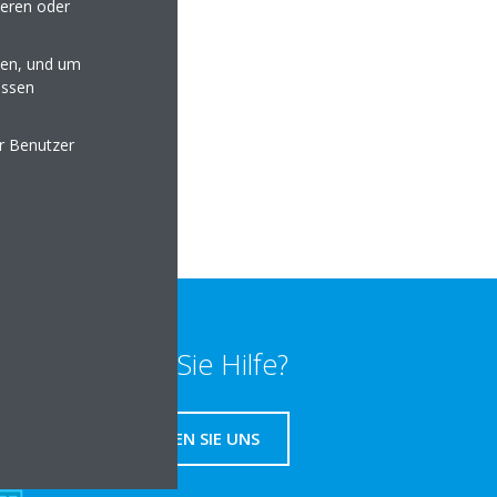
seren oder
en, und um
essen
er.de
er Benutzer
lten
Benötigen Sie Hilfe?
KONTAKTIEREN SIE UNS