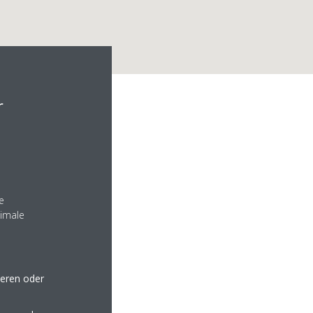
r
1729 612783
e
nimale
seren oder
echnik,de