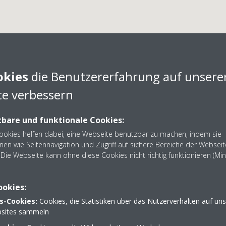
okies
die Benutzererfahrung auf unsere
e verbessern
Intakt GmbH
bare und funktionale Cookies:
Cookies helfen dabei, eine Webseite benutzbar zu machen, indem sie
tner Intakt GmbH aus Oederan - Nehmen Sie Kontakt auf: 0
nen wie Seitennavigation und Zugriff auf sichere Bereiche der Webseit
Die Webseite kann ohne diese Cookies nicht richtig funktionieren (Mi
ookies:
s-Cookies:
Cookies, die Statistiken über das Nutzerverhalten auf un
 8b
01729 612783
sites sammeln
info@intakt-gebaeudet