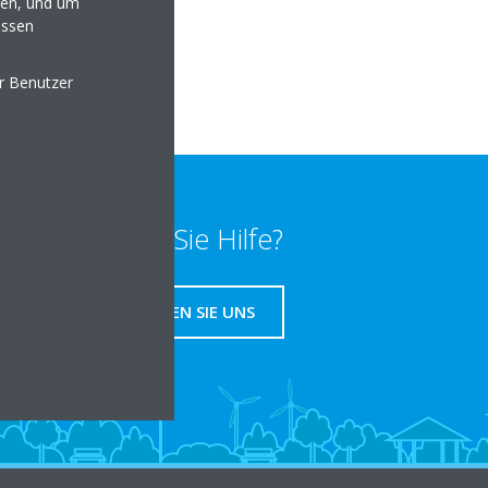
en, und um
aeudetechnik.de
essen
lten
er Benutzer
Benötigen Sie Hilfe?
KONTAKTIEREN SIE UNS