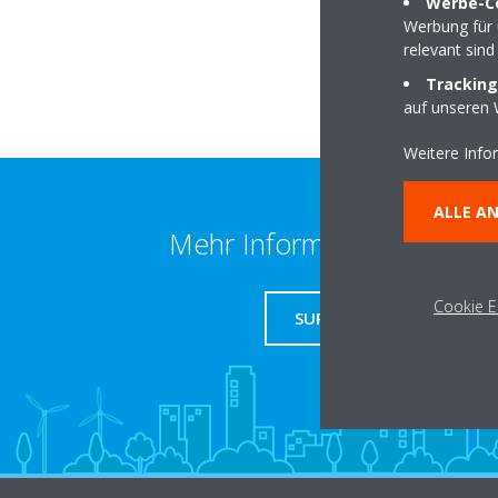
Werbe-C
Werbung für 
relevant sind
Tracking
auf unseren 
Weitere Info
ALLE A
Mehr Information erhalten
Cookie E
SUPPORT