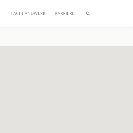
H
FACHHANDWERK
KARRIERE
Suche
ein-/ausschalten