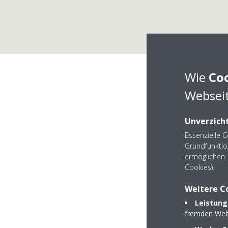
Wie
Co
Webseit
Unverzicht
Essenzielle 
DAIKIN Par
Grundfunktio
ermöglichen. 
Cookies).
Weitere C
Leistung
Zur Räuberschänke
fremden Web
09569 Oederan