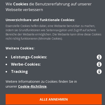
Wie
Cookies
die Benutzererfahrung auf unserer
Webseite verbessern
Unverzichtbare und funktionale Cookies:
Über DAIKIN
Essenzielle Cookies helfen dabei, eine Webseite benutzbar zu machen,
indem sie Grundfunktionen wie Seitennavigation und Zugriff auf sichere
Bereiche der Webseite ermöglichen. Die Webseite kann ohne diese Cookies
nicht richtig funktionieren (Minimale Cookies).
Anwendungsbereiche
Weitere Cookies:
Leistungs-Cookies:
Kontakt
Werbe-Cookies:
Tracking
Produkte
Weitere Informationen zu Cookies finden Sie in
unserer
Cookie-Richtlinie
.
Copyright © Daikin
ALLE ANNEHMEN
Impressum
Hinweis zu Cookies
Datenschutzrichtlinie