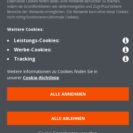
Essenzielle Cookies helfen dabei, eine Webseite benutzbar zu machen,
indem sie Grundfunktionen wie Seitennavigation und Zugriff auf sichere
Bereiche der Webseite ermöglichen. Die Webseite kann ohne diese Cookies
nicht richtig funktionieren (Minimale Cookies).
Anwendungsbereiche
Weitere Cookies:
Leistungs-Cookies:
Kontakt
Werbe-Cookies:
Tracking
Produkte
Weitere Informationen zu Cookies finden Sie in
unserer
Cookie-Richtlinie
.
Copyright © Daikin
ALLE ANNEHMEN
Impressum
Hinweis zu Cookies
Datenschutzrichtlinie
Unternehmensethik
Data Act
ALLE ABLEHNEN